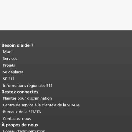
Besoin d'aide ?
Fin du contenu de la page.
Le reste de
cette page se répète sur chaque page.
Muni
Retour au haut du contenu principal
.
Services
Projets
Se déplacer
SF 311
Informations régionales 511
Restez connectés
Plaintes pour discrimination
Centre de service à la clientèle de la SFMTA
Bureaux de la SFMTA
Contactez-nous
À propos de nous
Conseil d'administration