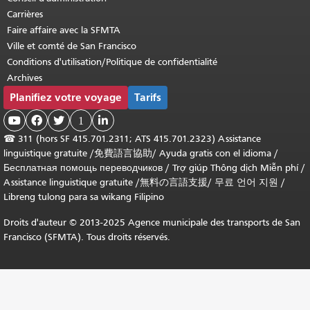
Carrières
Faire affaire avec la SFMTA
Ville et comté de San Francisco
Conditions d'utilisation/Politique de confidentialité
Archives
Planifiez votre voyage
Tarifs



1

☎
311 (hors SF 415.701.2311; ATS 415.701.2323) Assistance
linguistique gratuite /
免費語言協助
/
Ayuda gratis con el idioma
/
Бесплатная помощь переводчиков
/
Trợ giúp Thông dịch Miễn phí
/
Assistance linguistique gratuite
/
無料の言語支援
/
무료 언어 지원
/
Libreng tulong para sa wikang Filipino
Droits d'auteur © 2013-2025 Agence municipale des transports de San
Francisco (SFMTA). Tous droits réservés.