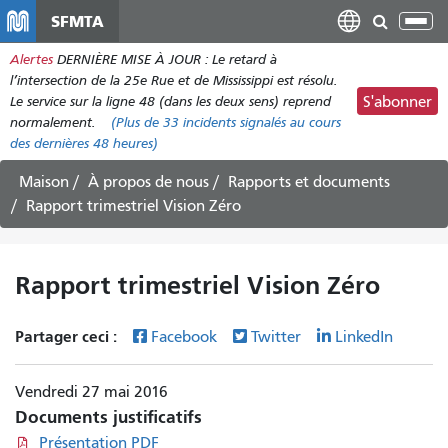
Aller
SFMTA
Bas
au
la
Alertes
DERNIÈRE MISE À JOUR : Le retard à
contenu
nav
l’intersection de la 25e Rue et de Mississippi est résolu.
principal
Le service sur la ligne 48 (dans les deux sens) reprend
S'abonner
normalement.
(Plus de
33
incidents signalés au cours
des dernières 48 heures)
Maison
À propos de nous
Rapports et documents
Rapport trimestriel Vision Zéro
Rapport trimestriel Vision Zéro
Partager ceci :
Facebook
Twitter
LinkedIn
Vendredi 27 mai 2016
Documents justificatifs
Présentation PDF