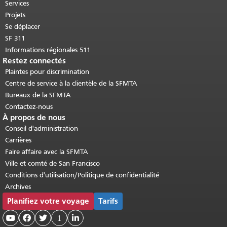
Retour au haut du contenu principal
.
Services
Projets
Se déplacer
SF 311
Informations régionales 511
Restez connectés
Plaintes pour discrimination
Centre de service à la clientèle de la SFMTA
Bureaux de la SFMTA
Contactez-nous
À propos de nous
Conseil d'administration
Carrières
Faire affaire avec la SFMTA
Ville et comté de San Francisco
Conditions d'utilisation/Politique de confidentialité
Archives
Planifiez votre voyage
Tarifs



1
