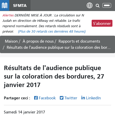
Aller
SFMTA
Bas
au
la
Alertes
DERNIÈRE MISE À JOUR : La circulation sur N
contenu
nav
Judah en direction de Hillway est rétablie. Le trafic
principal
S'abonner
reprend normalement. Des retards résiduels sont à
prévoir.
(Plus de
30 retards
ces dernières 48 heures)
Maison
À propos de nous
Rapports et documents
Résultats de l'audience publique sur la coloration des bordures, 27 janvier 2017
Résultats de l'audience publique
sur la coloration des bordures, 27
janvier 2017
Partager ceci :
Facebook
Twitter
LinkedIn
Samedi 14 janvier 2017