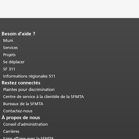
Besoin d'aide ?
Fin du contenu de la page.
Le reste de
cette page se répète sur chaque page.
Muni
Retour au haut du contenu principal
.
Services
Projets
Se déplacer
SF 311
Informations régionales 511
Restez connectés
Plaintes pour discrimination
Centre de service à la clientèle de la SFMTA
Bureaux de la SFMTA
Contactez-nous
À propos de nous
Conseil d'administration
Carrières
Faire affaire avec la SFMTA