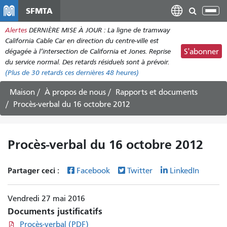
Aller
SFMTA
Bas
au
la
Alertes
DERNIÈRE MISE À JOUR : La ligne de tramway
contenu
nav
California Cable Car en direction du centre-ville est
principal
dégagée à l’intersection de California et Jones. Reprise
S'abonner
du service normal. Des retards résiduels sont à prévoir.
(Plus de
30
retards ces dernières 48 heures)
Maison
À propos de nous
Rapports et documents
Procès-verbal du 16 octobre 2012
Procès-verbal du 16 octobre 2012
Partager ceci :
Facebook
Twitter
LinkedIn
Vendredi 27 mai 2016
Documents justificatifs
Procès-verbal (PDF)