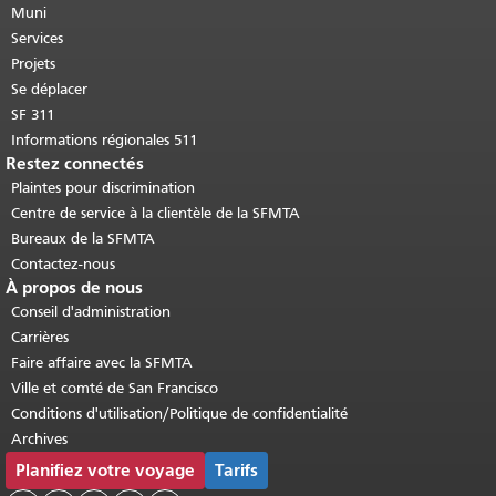
cette page se répète sur chaque page.
Muni
Retour au haut du contenu principal
.
Services
Projets
Se déplacer
SF 311
Informations régionales 511
Restez connectés
Plaintes pour discrimination
Centre de service à la clientèle de la SFMTA
Bureaux de la SFMTA
Contactez-nous
À propos de nous
Conseil d'administration
Carrières
Faire affaire avec la SFMTA
Ville et comté de San Francisco
Conditions d'utilisation/Politique de confidentialité
Archives
Planifiez votre voyage
Tarifs