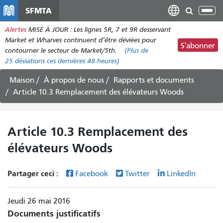
Aller
SFMTA
Bas
au
la
Alertes
MISE À JOUR : Les lignes 5R, 7 et 9R desservant
contenu
nav
Market et Wharves continuent d’être déviées pour
principal
S'abonner
contourner le secteur de Market/5th.
(Plus de
25
déviations ces dernières 48 heures)
Maison
À propos de nous
Rapports et documents
Article 10.3 Remplacement des élévateurs Woods
Article 10.3 Remplacement des
élévateurs Woods
Partager ceci :
Facebook
Twitter
LinkedIn
Jeudi 26 mai 2016
Documents justificatifs