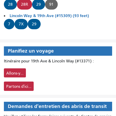
28
28R
29
91
Lincoln Way & 19th Ave (#15309) (93 feet)
7
7X
29
Planifiez un voyage
Itinéraire pour 19th Ave & Lincoln Way (#13371) :
Allons-y...
Partons d'ici...
Demandes d'entretien des abris de transit