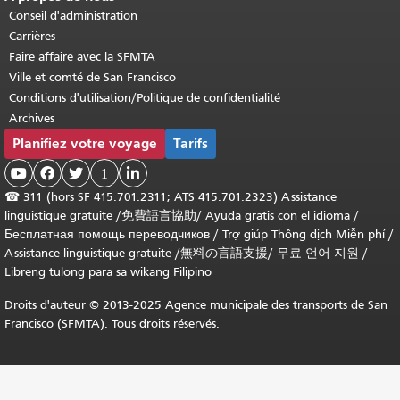
Conseil d'administration
Carrières
Faire affaire avec la SFMTA
Ville et comté de San Francisco
Conditions d'utilisation/Politique de confidentialité
Archives
Planifiez votre voyage
Tarifs



1

☎
311 (hors SF 415.701.2311; ATS 415.701.2323) Assistance
linguistique gratuite /
免費語言協助
/
Ayuda gratis con el idioma
/
Бесплатная помощь переводчиков
/
Trợ giúp Thông dịch Miễn phí
/
Assistance linguistique gratuite
/
無料の言語支援
/
무료 언어 지원
/
Libreng tulong para sa wikang Filipino
Droits d'auteur © 2013-2025 Agence municipale des transports de San
Francisco (SFMTA). Tous droits réservés.