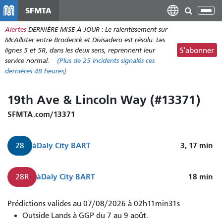
Aller
SFMTA
Bas
au
la
Alertes
DERNIÈRE MISE À JOUR : Le ralentissement sur
contenu
nav
McAllister entre Broderick et Divisadero est résolu. Les
principal
lignes 5 et 5R, dans les deux sens, reprennent leur
S'abonner
service normal.
(Plus de
25
incidents signalés ces
dernières 48 heures)
19th Ave & Lincoln Way (#13371)
SFMTA.com/13371
à
Daly City BART
3, 17
min
28
à
Daly City BART
18
min
28R
Le
Prédictions valides au 07/08/2026 à 02h11min31s
28,
Outside Lands à GGP du 7 au 9 août.