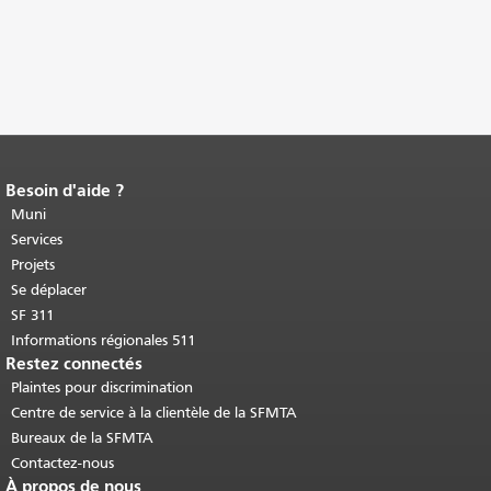
Besoin d'aide ?
Fin du contenu de la page.
Le reste de
cette page se répète sur chaque page.
Muni
Retour au haut du contenu principal
.
Services
Projets
Se déplacer
SF 311
Informations régionales 511
Restez connectés
Plaintes pour discrimination
Centre de service à la clientèle de la SFMTA
Bureaux de la SFMTA
Contactez-nous
À propos de nous