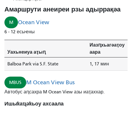
ахь
Амаршрути анеиреи рзы адыррақәа
SF
State
Ocean View
M
ала
6 - 12 есыҽны
1
минуҭк
Иазԥхьагәаҭоу
ашьҭахь
Уахьнеиуа аҭыԥ
аара
инаӡоит.
Balboa Park via S.F. State
1, 17 мин
M Ocean View Bus
MBUS
Автобус аԥсахра M Ocean View азы иаҭаххар.
Ишыҟаҵәҟьоу ахсаала