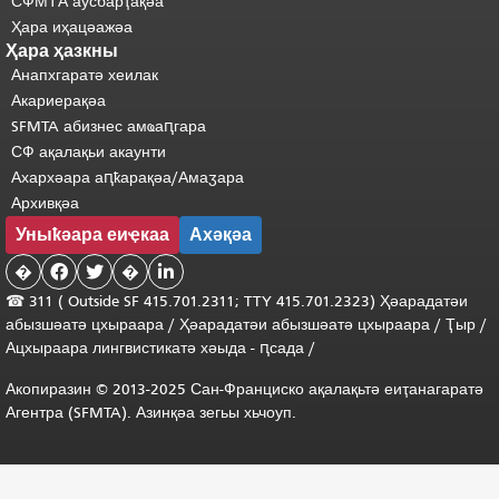
СФМТА аусбарҭақәа
Ҳара иҳацәажәа
Ҳара ҳазкны
Анапхгаратә хеилак
Акариерақәа
SFMTA абизнес амҩаԥгара
СФ ақалақьи акаунти
Ахархәара аԥҟарақәа/Амаӡара
Архивқәа
Уныҟәара еиҿкаа
Ахәқәа
�


�

☎ 311 (
Outside
SF 415.701.2311; TTY 415.701.2323) Ҳәарадатәи
абызшәатә цхыраара
/
Ҳәарадатәи
абызшәатә
цхыраара
/
Ҭыр
/
Ацхыраара
лингвистикатә
хәыда
-
ԥсада
/
Акопиразин © 2013-2025 Сан-Франциско ақалақьтә еиҭанагаратә
Агентра (SFMTA). Азинқәа зегьы хьчоуп.