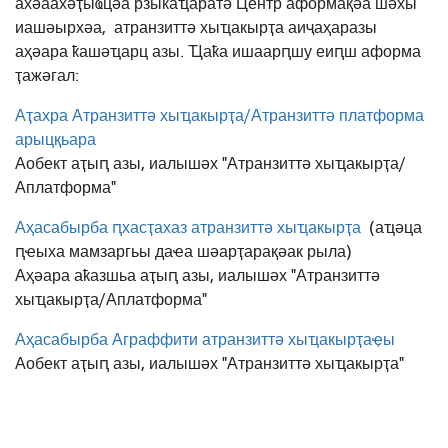
ахәаахәҭыҩцәа рзыҟаҵаратә Центр аформақәа шәхы
иашәырхәа,
атранзиттә хыҵакырҭа аиҷаҳаразы
аҳәара ҟашәҵарц азы. Ҵаҟа ишаарԥшу еиԥш аформа
ҭажәгал:
Аҭахра Атранзиттә хыҵакырҭа/Атранзиттә платформа
арыцқьара
Аобект аҭыԥ азы, иалышәх "Атранзиттә хыҵакырҭа/
Аплатформа"
Аҳасабырба ԥхасҭахаз атранзиттә хыҵакырҭа
(аҵәца
ԥҽыха мамзаргьы даҽа шәарҭарақәак рыла)
Аҳәара аҟазшьа аҭыԥ азы, иалышәх "Атранзиттә
хыҵакырҭа/Аплатформа"
Аҳасабырба Аграффити атранзиттә хыҵакырҭаҿы
Аобект аҭыԥ азы, иалышәх "Атранзиттә хыҵакырҭа"