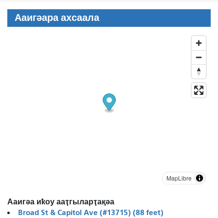
Ааигәара ахсаала
MapLibre
Ааигәа иҟоу ааҭгыларҭақәа
Broad St & Capitol Ave (#13715) (88 feet)