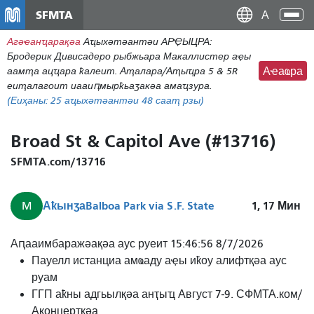
Аллер
SFMTA
Ана
ау
аԥс
Агәҽанҵарақәа
Аҵыхәтәантәи АРҾЫЦРА:
контену
Бродерик Дивисадеро рыбжьара Макаллистер аҿы
принципал
аамҭа ацҵара ҟалеит. Аҭалара/Аҭыҵра 5 & 5R
Аҽаҩра
еиҭалагоит иааиԥмырҟьаӡакәа амаҵзура.
(Еиҳаны:
25
аҵыхәтәантәи 48 сааҭ рзы)
Broad St & Capitol Ave (#13716)
SFMTA.com/13716
Аҟынӡа
Balboa Park via S.F. State
1, 17
Мин
M
М
Аԥааимбаражәақәа аус руеит 15:46:56 8/7/2026
Океан
Пауелл истанциа амҩаду аҿы иҟоу алифтқәа аус
Виу
руам
Балбоа
ГГП аҟны адгьылқәа анҭыҵ Август 7-9. СФМТА.ком/
Апарк
Аконцертқәа