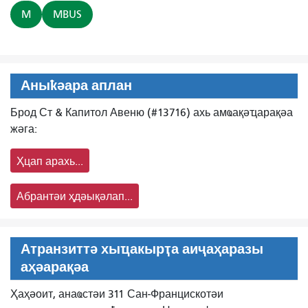
M
MBUS
Аныҟәара аплан
Брод Ст & Капитол Авеню (#13716) ахь амҩақәҵарақәа
жәга:
Ҳцап арахь...
Абрантәи ҳдәықәлап...
Атранзиттә хыҵакырҭа аиҷаҳаразы
аҳәарақәа
Ҳаҳәоит, анаҩстәи 311 Сан-Францискотәи