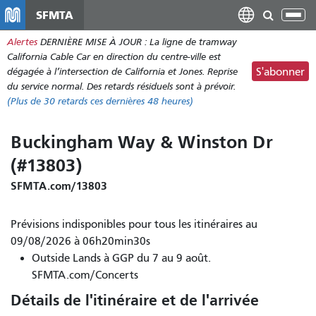
Aller
SFMTA
Bas
au
la
Alertes
DERNIÈRE MISE À JOUR : La ligne de tramway
contenu
nav
California Cable Car en direction du centre-ville est
principal
dégagée à l’intersection de California et Jones. Reprise
S'abonner
du service normal. Des retards résiduels sont à prévoir.
(Plus de
30
retards ces dernières 48 heures)
Buckingham Way & Winston Dr
(#13803)
SFMTA.com/13803
Prévisions indisponibles pour tous les itinéraires au
09/08/2026 à 06h20min30s
Outside Lands à GGP du 7 au 9 août.
SFMTA.com/Concerts
Détails de l'itinéraire et de l'arrivée