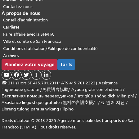
Contactez-nous
À propos de nous
Conseil d'administration
Carrières
Faire affaire avec la SFMTA
Ville et comté de San Francisco
Conditions d'utilisation/Politique de confidentialité
Archives
Planifiez votre voyage
Tarifs



1

☎
311 (Hors SF 415.701.2311; ATS 415.701.2323) Assistance
linguistique gratuite /
免費語言協助
/
Ayuda gratis con el idioma
/
Бесплатная помощь переводчиков
/
Trợ giúp Thông dịch Miễn phí
/
Assistance linguistique gratuite
/
無料の言語支援
/
무료 언어 지원
/
Libreng tulong para sa wikang Filipino
Droits d'auteur © 2013-2025 Agence municipale des transports de San
Francisco (SFMTA). Tous droits réservés.