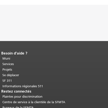
Besoin d'aide ?
Fin du contenu de la page.
Le reste de
cette page se répète sur chaque page.
Muni
Retour au haut du contenu principal
.
Services
Projets
Se déplacer
SF 311
Informations régionales 511
Restez connectés
Plaintes pour discrimination
Centre de service à la clientèle de la SFMTA
Bureaux de la SFMTA