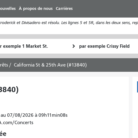
Aller
ouvelles
À propos de nous
Carrières
au
contenu
derick et Divisadero est résolu. Les lignes 5 et 5R, dans les deux sens, re
principal
u
Lieu
Comment
final
je
art
veux
rrêts
California St & 25th Ave (#13840)
voyager
13840)
ires au 07/08/2026 à 09h11min08s
TA.com/Concerts
vée