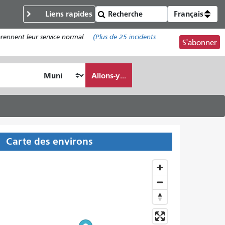
Liens rapides
Français
prennent leur service normal.
(Plus de
25
incidents
S'abonner
Allons-y...
Carte des environs