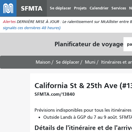
SFMTA
Se déplacer
Projets
Calendrier
Services
N
Alertes
DERNIÈRE MISE À JOUR : Le ralentissement sur McAllister entre Bro
signalés ces dernières 48 heures)
Lie
Planificateur de voyage
de
dép
Maison
Se déplacer
Muni
Itinéraires et a
California St & 25th Ave (#
SFMTA.com/13840
Prévisions indisponibles pour tous les itinéra
Outside Lands à GGP du 7 au 9 août. SFM
Détails de l'itinéraire et de l'arri