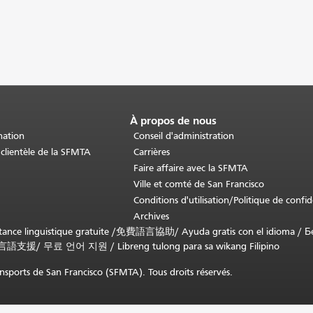
À propos de nous
nation
Conseil d'administration
 clientèle de la SFMTA
Carrières
Faire affaire avec la SFMTA
Ville et comté de San Francisco
Conditions d'utilisation/Politique de confid
Archives
nce linguistique gratuite /
免費語言協助
/
Ayuda gratis con el idioma
/
Б
言語支援
/
무료 언어 지원
/
Libreng tulong para sa wikang Filipino
sports de San Francisco (SFMTA). Tous droits réservés.