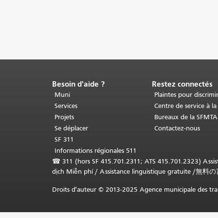
Besoin d'aide ?
Restez connectés
Fin
du
Muni
Plaintes pour discrimi
contenu
Services
Centre de service à la
de
Projets
Bureaux de la SFMTA
la
Se déplacer
Contactez-nous
page.
Le
SF 311
reste
Informations régionales 511
de
☎
311 (hors SF 415.701.2311; ATS 415.701.2323) Assista
cette
dịch Miễn phí
/
Assistance linguistique gratuite
/
無料の
page
se
Droits d'auteur © 2013-2025 Agence municipale des tran
répète
sur
chaque