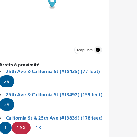
MapLibre
Arrêts à proximité
25th Ave & California St (#18135) (77 feet)
29
25th Ave & California St (#13492) (159 feet)
29
California St & 25th Ave (#13839) (178 feet)
1
1AX
1X