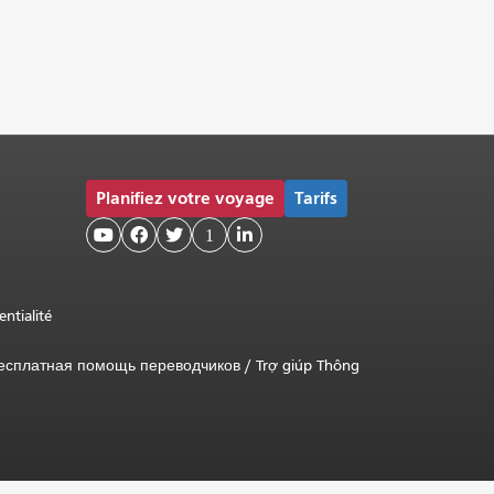
Planifiez votre voyage
Tarifs



1

entialité
есплатная помощь переводчиков
/
Trợ giúp Thông