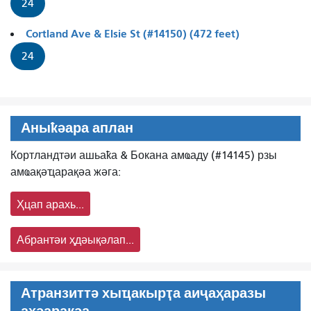
24
Cortland Ave & Elsie St (#14150) (472 feet)
24
Аныҟәара аплан
Кортландтәи ашьаҟа & Бокана амҩаду (#14145) рзы
амҩақәҵарақәа жәга:
Ҳцап арахь...
Абрантәи ҳдәықәлап...
Атранзиттә хыҵакырҭа аиҷаҳаразы