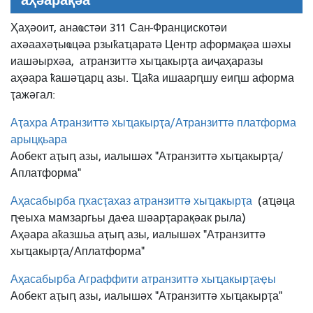
аҳәарақәа
Ҳаҳәоит, анаҩстәи 311 Сан-Францискотәи
ахәаахәҭыҩцәа рзыҟаҵаратә Центр аформақәа шәхы
иашәырхәа,
атранзиттә хыҵакырҭа аиҷаҳаразы
аҳәара ҟашәҵарц азы. Ҵаҟа ишаарԥшу еиԥш аформа
ҭажәгал:
Аҭахра Атранзиттә хыҵакырҭа/Атранзиттә платформа
арыцқьара
Аобект аҭыԥ азы, иалышәх "Атранзиттә хыҵакырҭа/
Аплатформа"
Аҳасабырба ԥхасҭахаз атранзиттә хыҵакырҭа
(аҵәца
ԥҽыха мамзаргьы даҽа шәарҭарақәак рыла)
Аҳәара аҟазшьа аҭыԥ азы, иалышәх "Атранзиттә
хыҵакырҭа/Аплатформа"
Аҳасабырба Аграффити атранзиттә хыҵакырҭаҿы
Аобект аҭыԥ азы, иалышәх "Атранзиттә хыҵакырҭа"