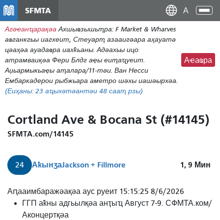
Аллер
SFMTA
Ана
ау
аԥс
Агәҽанҵарақәа
Ахшыҩзышьҭра: F Market & Wharves
контену
аҩганкгьы иагхеит, Стеуарҭ азааигәара аҳауатә
принципал
цәаҳәа ауадаҩра иахҟьаны. Адәахьы ицо
атрамваиқәа Фери Блдг аҿы еиҭаҵуеит.
Аҽаҩра
Аџьармыкьаҿы аҭалара/11-тәи. Ван Несси
Ембаркадерои рыбжьара аметро шәхы иашәырхәа.
(Еиҳаны:
23
аҵыхәтәантәи 48 сааҭ рзы)
Cortland Ave & Bocana St (#14145)
SFMTA.com/14145
Аҟынӡа
Jackson + Fillmore
1, 9
Мин
24
24
Аԥааимбаражәақәа аус руеит 15:15:25 8/6/2026
Дивисадеро
ГГП аҟны адгьылқәа анҭыҵ Август 7-9. СФМТА.ком/
Џьаксон
Аконцертқәа