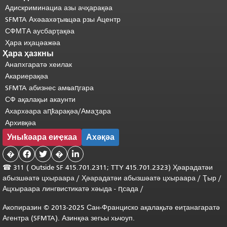
Адискриминациа азы ачҳарақәа
SFMTA Ахәаахәҭыҩцәа рзы Ацентр
СФМТА аусбарҭақәа
Ҳара иҳацәажәа
Ҳара ҳазкны
Анапхгаратә хеилак
Акариерақәа
SFMTA абизнес амҩаԥгара
СФ ақалақьи акаунти
Ахархәара аԥҟарақәа/Амаӡара
Архивқәа
Уныҟәара еиҿкаа
Ахәқәа
�


�

☎ 311 (
Outside
SF 415.701.2311; TTY 415.701.2323) Ҳәарадатәи
абызшәатә цхыраара
/
Ҳәарадатәи
абызшәатә
цхыраара
/
Ҭыр
/
Ацхыраара
лингвистикатә
хәыда
-
ԥсада
/
Акопиразин © 2013-2025 Сан-Франциско ақалақьтә еиҭанагаратә
Агентра (SFMTA). Азинқәа зегьы хьчоуп.