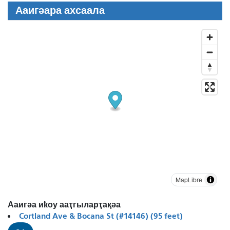
Ааигәара ахсаала
MapLibre
Ааигәа иҟоу ааҭгыларҭақәа
Cortland Ave & Bocana St (#14146) (95 feet)