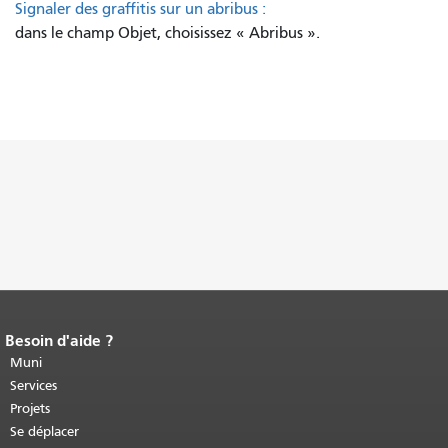
Signaler des graffitis sur un abribus :
dans le champ Objet, choisissez « Abribus ».
Besoin d'aide ?
Fin du contenu de la page.
Le reste de
cette page se répète sur chaque page.
Muni
Retour au haut du contenu principal
.
Services
Projets
Se déplacer