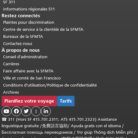
SF 311
Informations régionales 511
Restez connectés
Plaintes pour discrimination
Centre de service à la clientèle de la SFMTA
Bureaux de la SFMTA
Contactez-nous
À propos de nous
Conseil d'administration
Carrières
Faire affaire avec la SFMTA
Ville et comté de San Francisco
Conditions d'utilisation/Politique de confidentialité
Archives
Planifiez votre voyage
Tarifs



1

☎
311 (Hors SF 415.701.2311; ATS 415.701.2323) Assistance
linguistique gratuite /
免費語言協助
/
Ayuda gratis con el idioma
/
Бесплатная помощь переводчиков
/
Trợ giúp Thông dịch Miễn phí
/