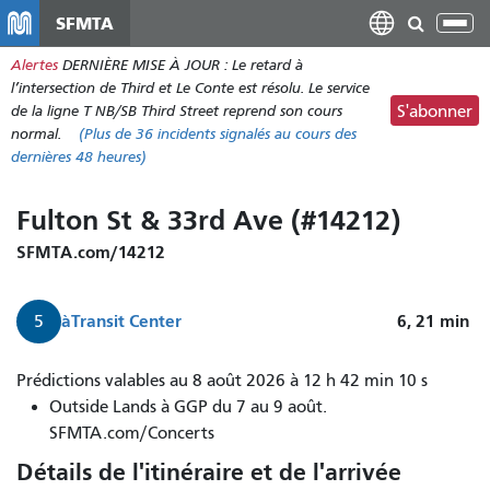
Aller
SFMTA
Bas
au
la
Alertes
DERNIÈRE MISE À JOUR : Le retard à
contenu
nav
l’intersection de Third et Le Conte est résolu. Le service
principal
de la ligne T NB/SB Third Street reprend son cours
S'abonner
normal.
(Plus de
36
incidents signalés au cours des
dernières 48 heures)
Fulton St & 33rd Ave (#14212)
SFMTA.com/14212
à
Transit Center
6, 21
min
5
Prédictions valables au 8 août 2026 à 12 h 42 min 10 s
Outside Lands à GGP du 7 au 9 août.
SFMTA.com/Concerts
Détails de l'itinéraire et de l'arrivée