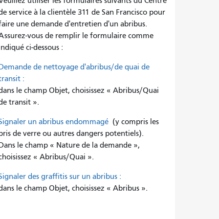
Veuillez utiliser les formulaires suivants du Centre
de service à la clientèle 311 de San Francisco pour
faire une demande d'entretien d'un abribus.
Assurez-vous de remplir le formulaire comme
indiqué ci-dessous :
Demande de nettoyage d'abribus/de quai de
transit :
dans le champ Objet, choisissez « Abribus/Quai
de transit ».
Signaler un abribus endommagé
(y compris les
bris de verre ou autres dangers potentiels).
Dans le champ « Nature de la demande »,
choisissez « Abribus/Quai ».
Signaler des graffitis sur un abribus :
dans le champ Objet, choisissez « Abribus ».