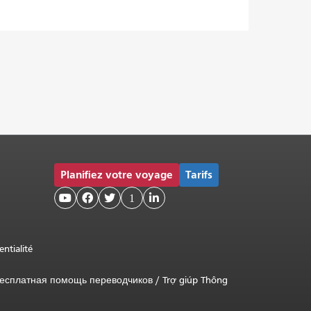
Planifiez votre voyage
Tarifs



1

entialité
есплатная помощь переводчиков
/
Trợ giúp Thông