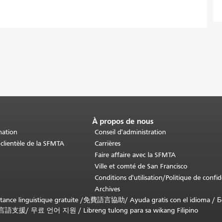
À propos de nous
nation
Conseil d'administration
 clientèle de la SFMTA
Carrières
Faire affaire avec la SFMTA
Ville et comté de San Francisco
Conditions d'utilisation/Politique de confid
Archives
nce linguistique gratuite /
免費語言協助
/
Ayuda gratis con el idioma
/
Б
言語支援
/
무료 언어 지원
/
Libreng tulong para sa wikang Filipino