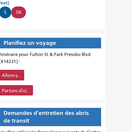
feet)
5
5R
Planifiez un voyage
Itinéraire pour Fulton St & Park Presidio Blvd
(#14231) :
Allons-y...
Partons d'ici...
Demandes d'entretien des abris
de transit