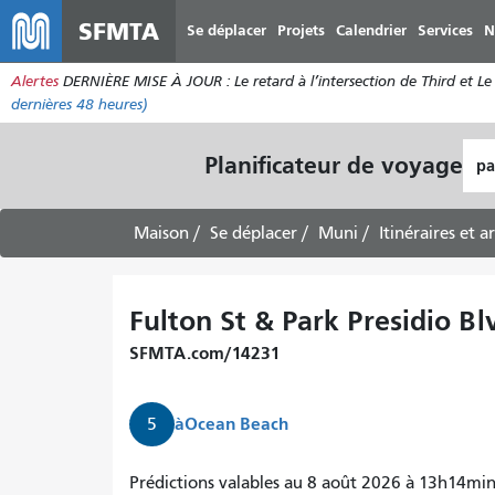
SFMTA
Se déplacer
Projets
Calendrier
Services
N
Alertes
DERNIÈRE MISE À JOUR : Le retard à l’intersection de Third et Le 
dernières 48 heures)
Lie
Planificateur de voyage
de
dép
Maison
Se déplacer
Muni
Itinéraires et a
Fulton St & Park Presidio Bl
SFMTA.com/14231
à
Ocean Beach
5
Prédictions valables au 8 août 2026 à 13h14mi