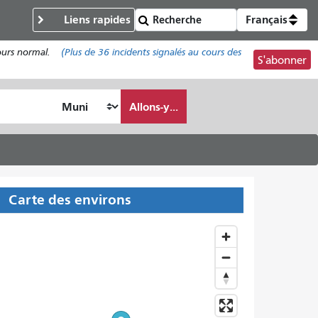
Liens rapides
Français
cours normal.
(Plus de
36
incidents signalés au cours des
S'abonner
Allons-y...
Carte des environs