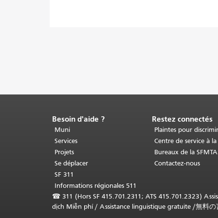
Besoin d'aide ?
Restez connectés
Fin
du
Muni
Plaintes pour discrimi
contenu
Services
Centre de service à la
de
Projets
Bureaux de la SFMTA
la
Se déplacer
Contactez-nous
page.
Le
SF 311
reste
Informations régionales 511
de
☎
311 (Hors SF 415.701.2311; ATS 415.701.2323) Assista
cette
dịch Miễn phí
/
Assistance linguistique gratuite
/
無料の
page