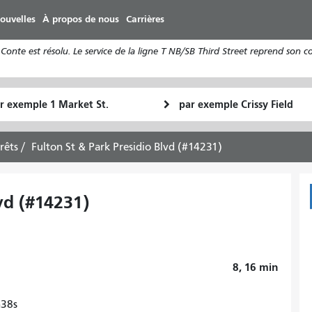
Aller
ouvelles
À propos de nous
Carrières
au
contenu
Conte est résolu. Le service de la ligne T NB/SB Third Street reprend son 
principal
u
Lieu
Comment
final
je
art
veux
rrêts
Fulton St & Park Presidio Blvd (#14231)
voyager
vd (#14231)
8, 16
min
n38s