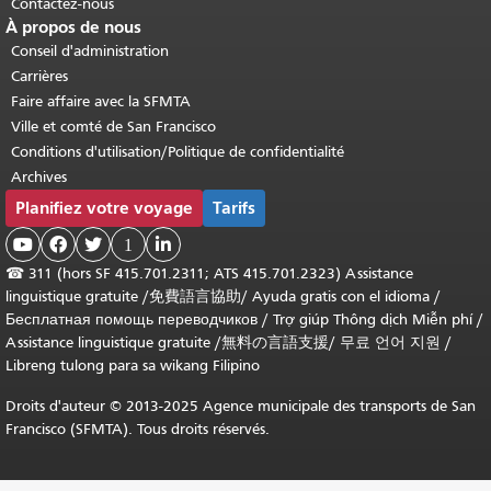
Contactez-nous
À propos de nous
Conseil d'administration
Carrières
Faire affaire avec la SFMTA
Ville et comté de San Francisco
Conditions d'utilisation/Politique de confidentialité
Archives
Planifiez votre voyage
Tarifs



1

☎
311 (hors SF 415.701.2311; ATS 415.701.2323) Assistance
linguistique gratuite /
免費語言協助
/
Ayuda gratis con el idioma
/
Бесплатная помощь переводчиков
/
Trợ giúp Thông dịch Miễn phí
/
Assistance linguistique gratuite
/
無料の言語支援
/
무료 언어 지원
/
Libreng tulong para sa wikang Filipino
Droits d'auteur © 2013-2025 Agence municipale des transports de San
Francisco (SFMTA). Tous droits réservés.