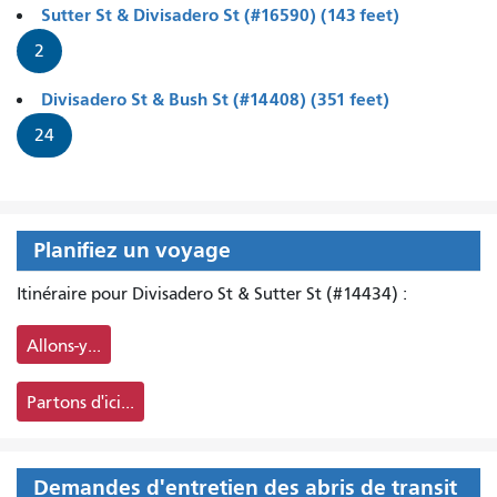
Sutter St & Divisadero St (#16590) (143 feet)
2
Divisadero St & Bush St (#14408) (351 feet)
24
Planifiez un voyage
Itinéraire pour Divisadero St & Sutter St (#14434) :
Allons-y...
Partons d'ici...
Demandes d'entretien des abris de transit