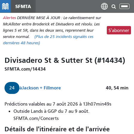
Aller
SFMTA
Bas
au
la
Alertes
DERNIÈRE MISE À JOUR : Le ralentissement sur
contenu
nav
McAllister entre Broderick et Divisadero est résolu. Les
principal
lignes 5 et 5R, dans les deux sens, reprennent leur
S'abonner
service normal.
(Plus de
25
incidents signalés ces
dernières 48 heures)
Divisadero St & Sutter St (#14434)
SFMTA.com/14434
à
Jackson + Fillmore
40, 54
min
24
Prédictions valables au 7 août 2026 à 13h07min49s
Outside Lands à GGP du 7 au 9 août.
SFMTA.com/Concerts
Détails de l'itinéraire et de l'arrivée