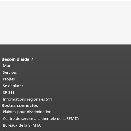
Besoin d'aide ?
Fin du contenu de la page.
Le reste de
cette page se répète sur chaque page.
Muni
Retour au haut du contenu principal
.
Services
Projets
Se déplacer
SF 311
Informations régionales 511
Restez connectés
Plaintes pour discrimination
Centre de service à la clientèle de la SFMTA
Bureaux de la SFMTA