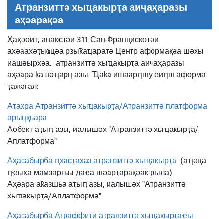
Атранзиттә хыҵакырҭа аиҷаҳаразы
аҳәарақәа
Ҳаҳәоит, анаҩстәи 311 Сан-Францискотәи
ахәаахәҭыҩцәа рзыҟаҵаратә Центр аформақәа шәхы
иашәырхәа,
атранзиттә хыҵакырҭа аиҷаҳаразы
аҳәара ҟашәҵарц азы. Ҵаҟа ишаарԥшу еиԥш аформа
ҭажәгал:
Аҭахра Атранзиттә хыҵакырҭа/Атранзиттә платформа
арыцқьара
Аобект аҭыԥ азы, иалышәх "Атранзиттә хыҵакырҭа/
Аплатформа"
Аҳасабырба ԥхасҭахаз атранзиттә хыҵакырҭа
(аҵәца
ԥҽыха мамзаргьы даҽа шәарҭарақәак рыла)
Аҳәара аҟазшьа аҭыԥ азы, иалышәх "Атранзиттә
хыҵакырҭа/Аплатформа"
Аҳасабырба Аграффити атранзиттә хыҵакырҭаҿы