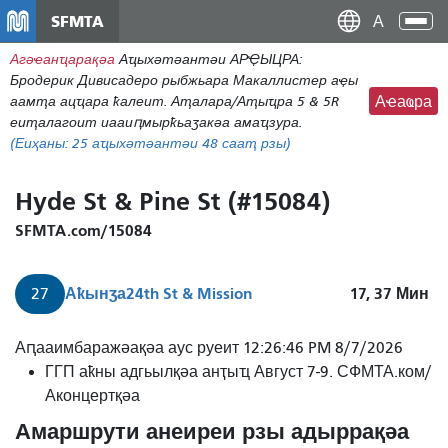
Аллер
SFMTA
Ана
ау
аԥс
Агәҽанҵарақәа
Аҵыхәтәантәи АРҾЫЦРА:
контену
Бродерик Дивисадеро рыбжьара Макаллистер аҿы
принципал
аамҭа ацҵара ҟалеит. Аҭалара/Аҭыҵра 5 & 5R
Аҽаҩра
еиҭалагоит иааиԥмырҟьаӡакәа амаҵзура.
(Еиҳаны:
25
аҵыхәтәантәи 48 сааҭ рзы)
Hyde St & Pine St (#15084)
SFMTA.com/15084
Аҟынӡа
24th St & Mission
17, 37
Мин
27
Аԥааимбаражәақәа аус руеит 12:26:46 PM 8/7/2026
ГГП аҟны адгьылқәа анҭыҵ Август 7-9. СФМТА.ком/
Аконцертқәа
Амаршрути анеиреи рзы адыррақәа