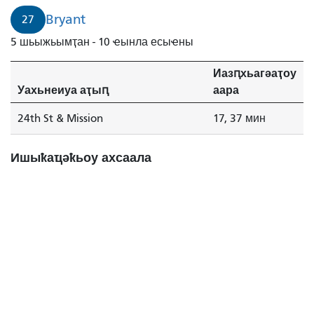
Bryant
27
5 шьыжьымҭан - 10 ҽынла есыҽны
Иазԥхьагәаҭоу
Уахьнеиуа аҭыԥ
аара
24th St & Mission
17, 37 мин
Ишыҟаҵәҟьоу ахсаала