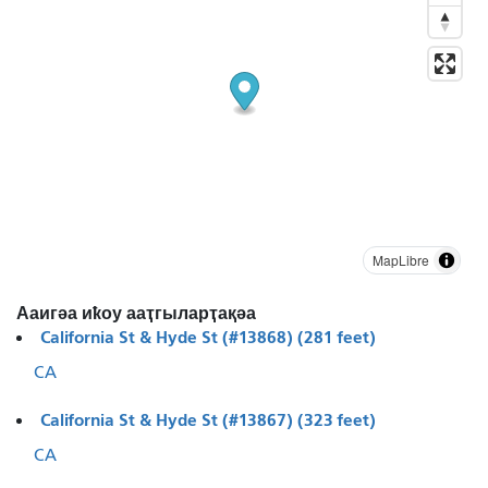
MapLibre
Ааигәа иҟоу ааҭгыларҭақәа
California St & Hyde St (#13868) (281 feet)
CA
California St & Hyde St (#13867) (323 feet)
CA