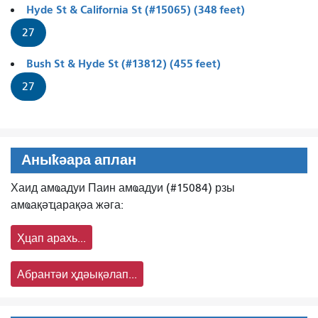
Hyde St & California St (#15065) (348 feet)
27
Bush St & Hyde St (#13812) (455 feet)
27
Аныҟәара аплан
Хаид амҩадуи Паин амҩадуи (#15084) рзы
амҩақәҵарақәа жәга:
Ҳцап арахь...
Абрантәи ҳдәықәлап...