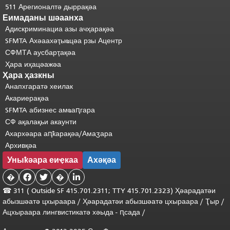
511 Арегионалтә дыррақәа
Еимаданы шәаанха
Адискриминациа азы ачҳарақәа
SFMTA Ахәаахәҭыҩцәа рзы Ацентр
СФМТА аусбарҭақәа
Ҳара иҳацәажәа
Ҳара ҳазкны
Анапхгаратә хеилак
Акариерақәа
SFMTA абизнес амҩаԥгара
СФ ақалақьи акаунти
Ахархәара аԥҟарақәа/Амаӡара
Архивқәа
Уныҟәара еиҿкаа
Ахәқәа
�


�

☎ 311 (
Outside
SF 415.701.2311; TTY 415.701.2323) Ҳәарадатәи
абызшәатә цхыраара
/
Ҳәарадатәи
абызшәатә
цхыраара
/
Ҭыр
/
Ацхыраара
лингвистикатә
хәыда
-
ԥсада
/