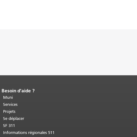
Besoin d'aide ?
Fin du contenu de la page.
Le reste de
cette page se répète sur chaque page.
Muni
Retour au haut du contenu principal
.
Services
Projets
Se déplacer
SF 311
Informations régionales 511