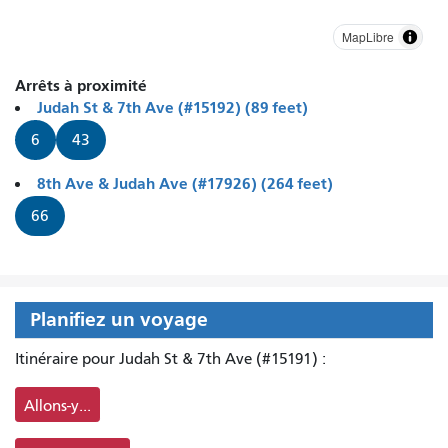
MapLibre
Arrêts à proximité
Judah St & 7th Ave (#15192) (89 feet)
6
43
8th Ave & Judah Ave (#17926) (264 feet)
66
Planifiez un voyage
Itinéraire pour Judah St & 7th Ave (#15191) :
Allons-y...