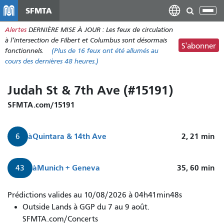
Aller
SFMTA
Bas
au
la
Alertes
DERNIÈRE MISE À JOUR : Les feux de circulation
contenu
nav
à l’intersection de Filbert et Columbus sont désormais
principal
S'abonner
fonctionnels.
(Plus de
16 feux
ont été allumés au
cours des dernières 48 heures.)
Judah St & 7th Ave (#15191)
SFMTA.com/15191
à
Quintara & 14th Ave
2, 21
min
6
à
Munich + Geneva
35, 60
min
43
Le
Prédictions valides au 10/08/2026 à 04h41min48s
bus
Outside Lands à GGP du 7 au 9 août.
6
SFMTA.com/Concerts