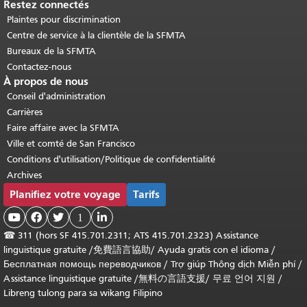
Restez connectés
Plaintes pour discrimination
Centre de service à la clientèle de la SFMTA
Bureaux de la SFMTA
Contactez-nous
À propos de nous
Conseil d'administration
Carrières
Faire affaire avec la SFMTA
Ville et comté de San Francisco
Conditions d'utilisation/Politique de confidentialité
Archives
Planifiez votre voyage
Tarifs



1

☎
311 (hors SF 415.701.2311; ATS 415.701.2323) Assistance
linguistique gratuite /
免費語言協助
/
Ayuda gratis con el idioma
/
Бесплатная помощь переводчиков
/
Trợ giúp Thông dịch Miễn phí
/
Assistance linguistique gratuite
/
無料の言語支援
/
무료 언어 지원
/
Libreng tulong para sa wikang Filipino