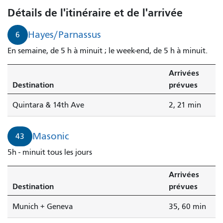
Hayes/Parnassus
Détails de l'itinéraire et de l'arrivée
arrive
dans
Hayes/Parnassus
6
2
En semaine, de 5 h à minuit ; le week-end, de 5 h à minuit.
minutes.
Arrivées
Destination
prévues
Quintara & 14th Ave
2, 21 min
Masonic
43
5h - minuit tous les jours
Arrivées
Destination
prévues
Munich + Geneva
35, 60 min