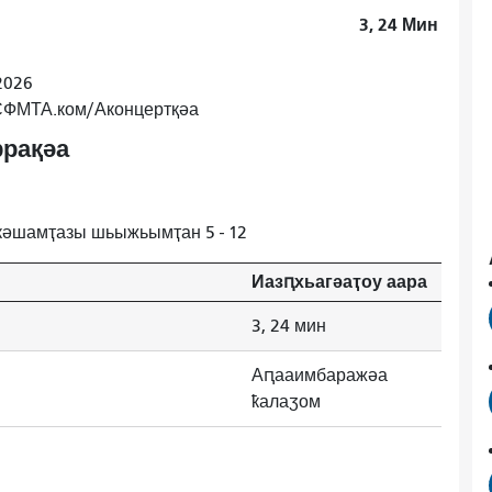
3, 24
Мин
2026
 СФМТА.ком/Аконцертқәа
рақәа
кәшамҭазы шьыжьымҭан 5 - 12
Иазԥхьагәаҭоу аара
3, 24 мин
Аԥааимбаражәа
ҟалаӡом