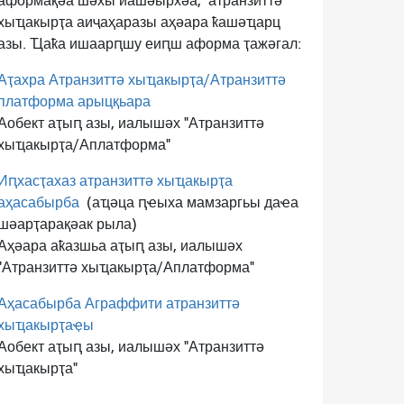
аформақәа шәхы иашәырхәа,
атранзиттә
хыҵакырҭа аиҷаҳаразы аҳәара ҟашәҵарц
азы. Ҵаҟа ишаарԥшу еиԥш аформа ҭажәгал:
Аҭахра Атранзиттә хыҵакырҭа/Атранзиттә
платформа арыцқьара
Аобект аҭыԥ азы, иалышәх "Атранзиттә
хыҵакырҭа/Аплатформа"
Иԥхасҭахаз атранзиттә хыҵакырҭа
аҳасабырба
(аҵәца ԥҽыха мамзаргьы даҽа
шәарҭарақәак рыла)
Аҳәара аҟазшьа аҭыԥ азы, иалышәх
"Атранзиттә хыҵакырҭа/Аплатформа"
Аҳасабырба Аграффити атранзиттә
хыҵакырҭаҿы
Аобект аҭыԥ азы, иалышәх "Атранзиттә
хыҵакырҭа"