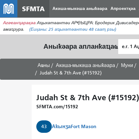
SFMTA
Акәша-мыкәша аныҟәара
Апроектқәа
Агәҽанҵарақәа
Аҵыхәтәантәи АРҾЫЦРА: Бродерик Дивисадеро
амаҵзура.
(Еиҳаны:
25
аҵыхәтәантәи 48 сааҭ рзы)
Алагара
Аныҟәара апланҟаҵаҩ
ҭыԥ
Аҩны
Акәша-мыкәша аныҟәара
Муни
Judah St & 7th Ave (#15192)
Judah St & 7th Ave (#15192)
SFMTA.com/15192
Аҟынӡа
Fort Mason
43