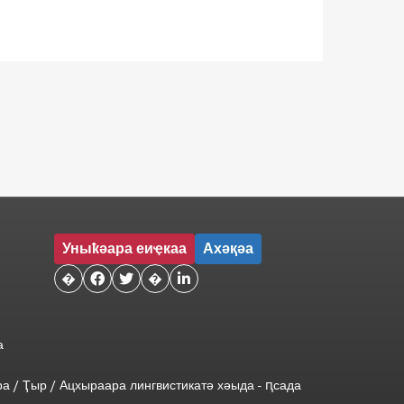
Уныҟәара еиҿкаа
Ахәқәа
�


�

а
ра
/
Ҭыр
/
Ацхыраара
лингвистикатә
хәыда
-
ԥсада