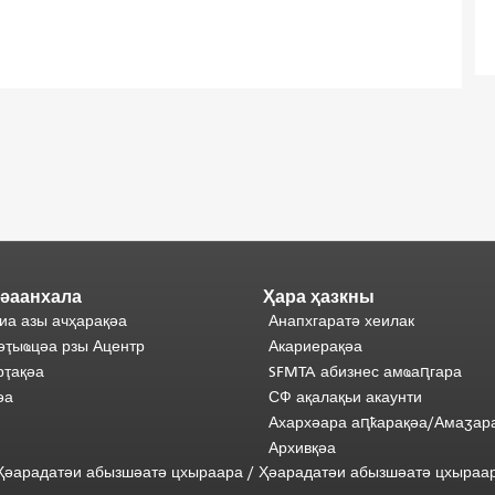
әаанхала
Ҳара ҳазкны
иа азы ачҳарақәа
Анапхгаратә хеилак
әҭыҩцәа рзы Ацентр
Акариерақәа
ҭақәа
SFMTA абизнес амҩаԥгара
әа
СФ ақалақьи акаунти
Ахархәара аԥҟарақәа/Амаӡар
Архивқәа
) Ҳәарадатәи абызшәатә цхыраара
/
Ҳәарадатәи
абызшәатә
цхыраа