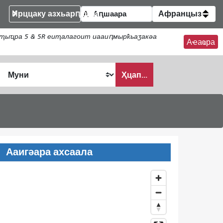
Ирццаку азхьарԥшқәа
Афранцыз
ҭыҵра 5 & 5R еиҭалагоит иааиԥмырҟьаӡакәа
Аҽаҩра
Ҳцап...
Ааигәара ахсаала