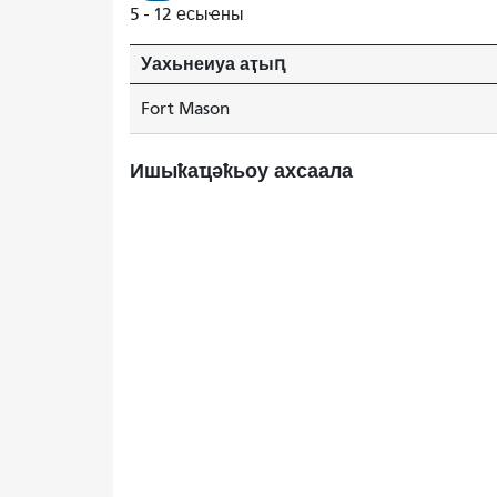
5 - 12 есыҽны
Уахьнеиуа аҭыԥ
Fort Mason
Ишыҟаҵәҟьоу ахсаала