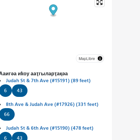
MapLibre
Ааигәа иҟоу ааҭгыларҭақәа
Judah St & 7th Ave (#15191) (89 feet)
6
43
8th Ave & Judah Ave (#17926) (331 feet)
66
Judah St & 6th Ave (#15190) (478 feet)
6
43