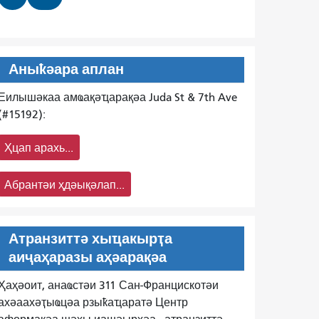
Аныҟәара аплан
Еилышәкаа амҩақәҵарақәа Juda St & 7th Ave
(#15192):
Ҳцап арахь...
Абрантәи ҳдәықәлап...
Атранзиттә хыҵакырҭа
аиҷаҳаразы аҳәарақәа
Ҳаҳәоит, анаҩстәи 311 Сан-Францискотәи
ахәаахәҭыҩцәа рзыҟаҵаратә Центр