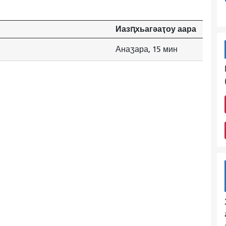
Иазԥхьагәаҭоу аара
Анаӡара, 15 мин