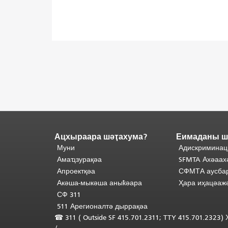
Ацхыраара шәҭахума?
Еимаданы ш
Адаҟьа
аҵакы
Муни
Адискриминац
анҵәамҭа.
Ари
Амаҵзурақәа
SFMTA Ахәаах
адаҟьа
Апроектқәа
СФМТА аусбар
иаанхаз
Акәша-мыкәша аныҟәара
Ҳара иҳацәаж
даҟьацыԥхьаӡа
СФ 311
иқәҵәиаахоит.
511 Арегионалтә дыррақәа
Аҵакы
☎ 311 (
Outside
SF 415.701.2311; TTY 415.701.2323
хада