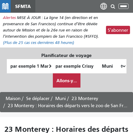
Aller
SFMTA
Bas
au
la
Alertes
MISE À JOUR : La ligne 14 (en direction et en
contenu
nav
provenance de San Francisco) continue d’être déviée
principal
autour de Mission et de la 26e rue en raison de
S'abonner
l’intervention des pompiers de San Francisco (#SFFD).
(Plus de
25
cas ces dernières 48 heures)
Planificateur de voyage
Lieu
Lieu
de
final
Comment
départ
Allons-y...
je
veux
voyager
Maison
Se déplacer
Muni
23 Monterey
23 Monterey : Horaires des départs vers le zoo de San Francisco – Service en semaine
23 Monterey : Horaires des départs