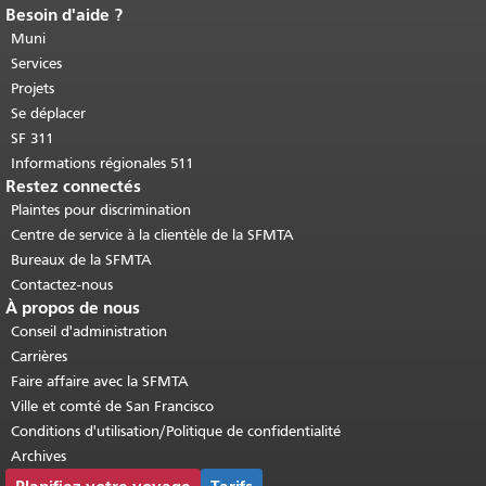
Besoin d'aide ?
Fin du contenu de la page.
Le reste de
cette page se répète sur chaque page.
Muni
Retour au haut du contenu principal
.
Services
Projets
Se déplacer
SF 311
Informations régionales 511
Restez connectés
Plaintes pour discrimination
Centre de service à la clientèle de la SFMTA
Bureaux de la SFMTA
Contactez-nous
À propos de nous
Conseil d'administration
Carrières
Faire affaire avec la SFMTA
Ville et comté de San Francisco
Conditions d'utilisation/Politique de confidentialité
Archives