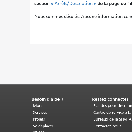
section
de la page de l'i
« Arrêts/Description »
Nous sommes désolés. Aucune information concer
Besoin d'aide ?
Restez connectés
Fin
du
Muni
Plaintes pour discrimi
contenu
Services
Centre de service à la
de
Projets
Bureaux de la SFMTA
la
Se déplacer
Contactez-nous
page.
Le