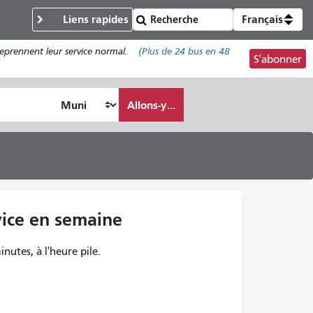
Liens rapides
Français
reprennent leur service normal.
(Plus de
24 bus
en 48
S'abonner
Allons-y...
vice en semaine
inutes, à l'heure pile.