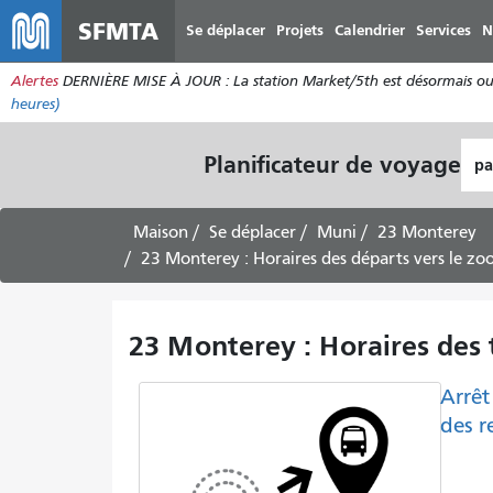
SFMTA
Se déplacer
Projets
Calendrier
Services
N
Alertes
DERNIÈRE MISE À JOUR : La station Market/5th est désormais ouve
heures)
Lie
Planificateur de voyage
de
dép
Maison
Se déplacer
Muni
23 Monterey
23 Monterey : Horaires des départs vers le zoo
23 Monterey : Horaires des 
Arrêt
des r