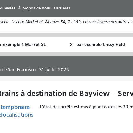
Aller
ouvelles
À propos de nous
Carrières
au
contenu
rte. Les bus Market et Wharves 5R, 7 et 9R, en sens inverse des autres, 
principal
u
Lieu
Comment
final
je
art
veux
voyager
 de San Francisco - 31 juillet 2026
trains à destination de Bayview – Ser
 temporaire
L'état des arrêts est mis à jour toutes les 30 m
elocalisations