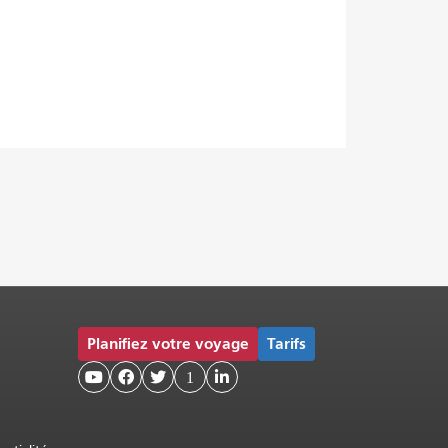
Planifiez votre voyage
Tarifs



1
