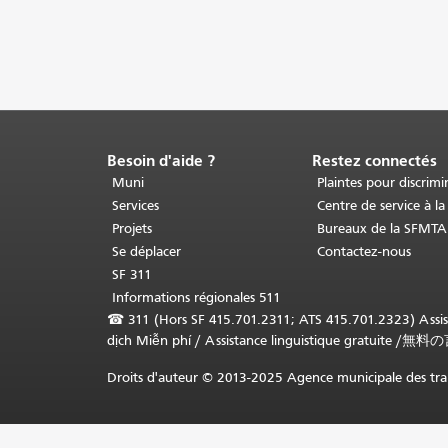
Besoin d'aide ?
Restez connectés
Fin
du
Muni
Plaintes pour discrimi
contenu
Services
Centre de service à la
de
Projets
Bureaux de la SFMTA
la
Se déplacer
Contactez-nous
page.
Le
SF 311
reste
Informations régionales 511
de
☎
311 (Hors SF 415.701.2311; ATS 415.701.2323) Assista
cette
dịch Miễn phí
/
Assistance linguistique gratuite
/
無料の
page
se
Droits d'auteur © 2013-2025 Agence municipale des tran
répète
sur
chaque