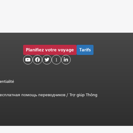
Planifiez votre voyage
Tarifs



1

entialité
есплатная помощь переводчиков
/
Trợ giúp Thông