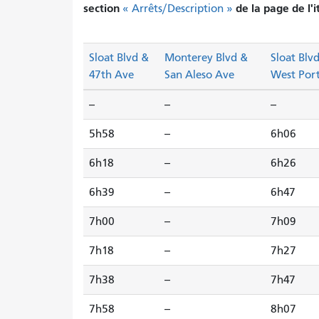
section
de la page de l'i
« Arrêts/Description »
Sloat Blvd &
Monterey Blvd &
Sloat Blv
47th Ave
San Aleso Ave
West Port
--
--
--
5h58
--
6h06
6h18
--
6h26
6h39
--
6h47
7h00
--
7h09
7h18
--
7h27
7h38
--
7h47
7h58
--
8h07