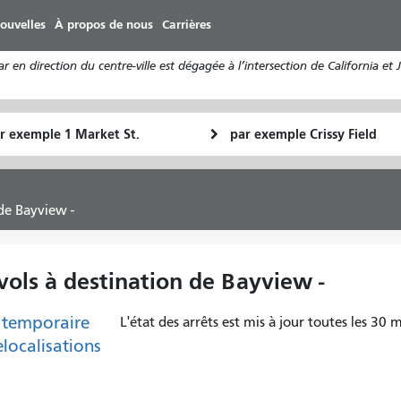
Aller
ouvelles
À propos de nous
Carrières
au
contenu
n direction du centre-ville est dégagée à l’intersection de California et J
principal
u
Lieu
Comment
final
je
art
veux
voyager
de Bayview -
vols à destination de Bayview -
 temporaire
L'état des arrêts est mis à jour toutes les 30 m
elocalisations