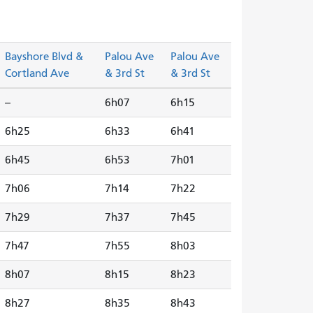
Bayshore Blvd &
Palou Ave
Palou Ave
Cortland Ave
& 3rd St
& 3rd St
--
6h07
6h15
6h25
6h33
6h41
6h45
6h53
7h01
7h06
7h14
7h22
7h29
7h37
7h45
7h47
7h55
8h03
8h07
8h15
8h23
8h27
8h35
8h43