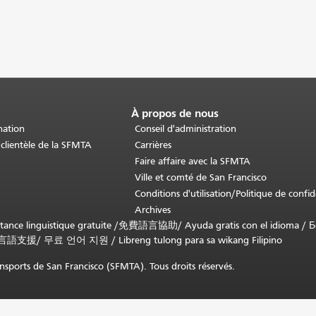
À propos de nous
nation
Conseil d'administration
 clientèle de la SFMTA
Carrières
Faire affaire avec la SFMTA
Ville et comté de San Francisco
Conditions d'utilisation/Politique de confid
Archives
nce linguistique gratuite /
免費語言協助
/
Ayuda gratis con el idioma
/
Б
言語支援
/
무료 언어 지원
/
Libreng tulong para sa wikang Filipino
sports de San Francisco (SFMTA). Tous droits réservés.