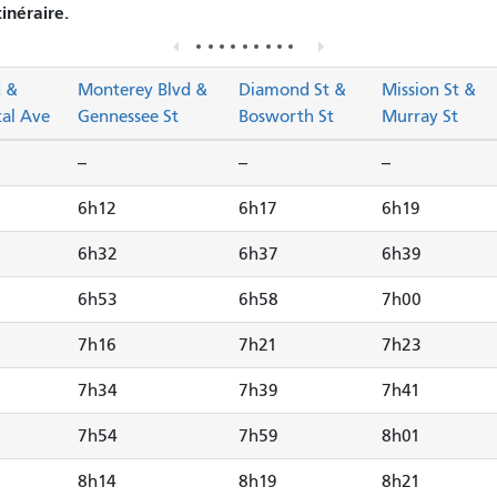
tinéraire.
d &
Monterey Blvd &
Diamond St &
Mission St &
al Ave
Gennessee St
Bosworth St
Murray St
--
--
--
6h12
6h17
6h19
6h32
6h37
6h39
6h53
6h58
7h00
7h16
7h21
7h23
7h34
7h39
7h41
7h54
7h59
8h01
8h14
8h19
8h21