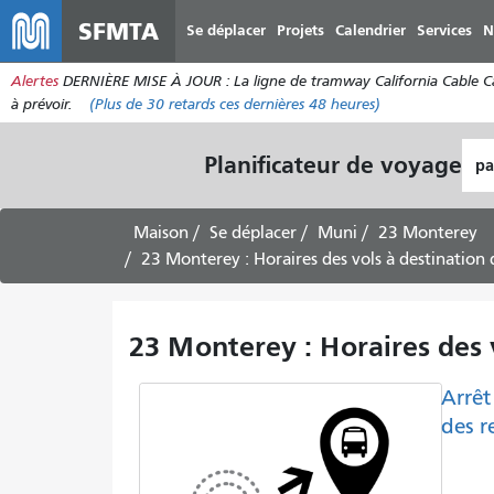
SFMTA
Se déplacer
Projets
Calendrier
Services
N
Alertes
DERNIÈRE MISE À JOUR : La ligne de tramway California Cable Car e
à prévoir.
(Plus de
30
retards ces dernières 48 heures)
Lie
Planificateur de voyage
de
dép
Maison
Se déplacer
Muni
23 Monterey
23 Monterey : Horaires des vols à destination 
23 Monterey : Horaires des 
Arrêt
des r