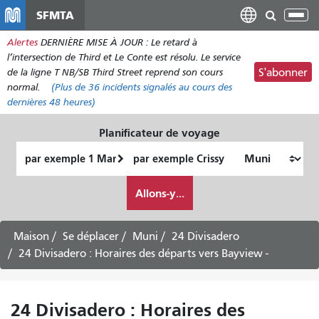
Aller
SFMTA
Bas
au
la
Alertes
DERNIÈRE MISE À JOUR : Le retard à
contenu
nav
l’intersection de Third et Le Conte est résolu. Le service
principal
de la ligne T NB/SB Third Street reprend son cours
S'abonner
normal.
(Plus de
36
incidents signalés au cours des
dernières 48 heures)
Planificateur de voyage
Lieu
Lieu
de
final
Comment
départ
Allons-y...
je
veux
voyager
Maison
Se déplacer
Muni
24 Divisadero
24 Divisadero : Horaires des départs vers Bayview -
24 Divisadero : Horaires des