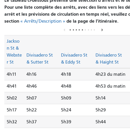
Le tableau ci-dessous présente une sélection d'arrêts et le s
Pour une liste complète des arrêts, avec des liens vers les d
arrêt et les prévisions de circulation en temps réel, veuillez 
section
de la page de l'itinéraire.
« Arrêts/Description »
Jackso
n St &
Webste
Divisadero St
Divisadero St
Divisadero St
r St
& Sutter St
& Eddy St
& Haight St
4h11
4h16
4h18
4h23 du matin
4h41
4h46
4h48
4h53 du matin
5h02
5h07
5h09
5h14
5h17
5h22
5h24
5h29
5h32
5h37
5h39
5h44