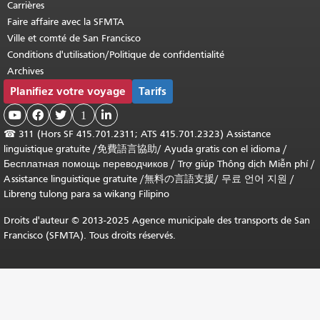
Carrières
Faire affaire avec la SFMTA
Ville et comté de San Francisco
Conditions d'utilisation/Politique de confidentialité
Archives
Planifiez votre voyage
Tarifs



1

☎
311 (Hors SF 415.701.2311; ATS 415.701.2323) Assistance
linguistique gratuite /
免費語言協助
/
Ayuda gratis con el idioma
/
Бесплатная помощь переводчиков
/
Trợ giúp Thông dịch Miễn phí
/
Assistance linguistique gratuite
/
無料の言語支援
/
무료 언어 지원
/
Libreng tulong para sa wikang Filipino
Droits d'auteur © 2013-2025 Agence municipale des transports de San
Francisco (SFMTA). Tous droits réservés.