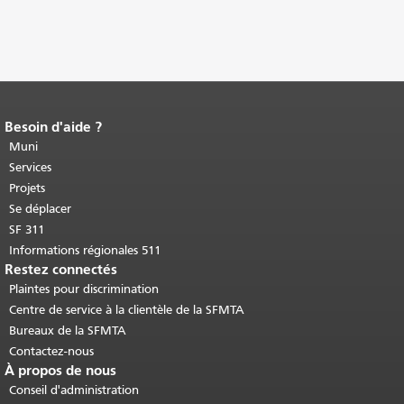
Besoin d'aide ?
Fin du contenu de la page.
Le reste de
cette page se répète sur chaque page.
Muni
Retour au haut du contenu principal
.
Services
Projets
Se déplacer
SF 311
Informations régionales 511
Restez connectés
Plaintes pour discrimination
Centre de service à la clientèle de la SFMTA
Bureaux de la SFMTA
Contactez-nous
À propos de nous
Conseil d'administration