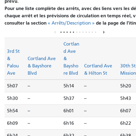
prévu.
Pour une liste complète des arrêts, avec des liens vers les dé
chaque arrêt et les prévisions de circulation en temps réel, v
consulter la section
de la page de l'itin
« Arrêts/Description »
Cortlan
3rd St
d Ave
&
Cortland Ave
&
Palou
& Bayshore
Baysho
Cortland Ave
30th St
Ave
Blvd
re Blvd
& Hilton St
Mission
5h07
--
5h14
--
5h20
5h30
--
5h37
--
5h43
5h54
--
6h01
--
6h07
6h09
--
6h16
--
6h22
6h24
--
6h32
--
6h38