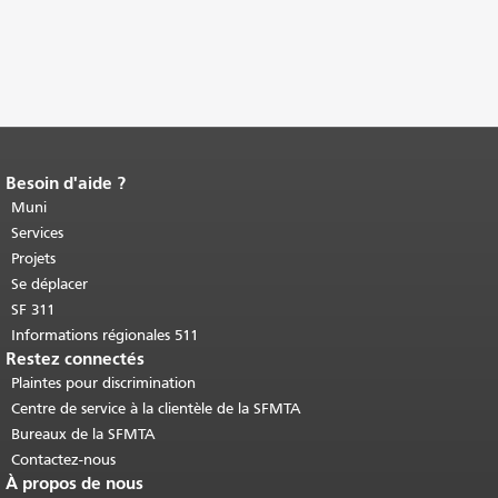
Besoin d'aide ?
Fin du contenu de la page.
Le reste de
cette page se répète sur chaque page.
Muni
Retour au haut du contenu principal
.
Services
Projets
Se déplacer
SF 311
Informations régionales 511
Restez connectés
Plaintes pour discrimination
Centre de service à la clientèle de la SFMTA
Bureaux de la SFMTA
Contactez-nous
À propos de nous