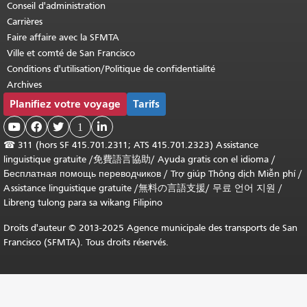
Conseil d'administration
Carrières
Faire affaire avec la SFMTA
Ville et comté de San Francisco
Conditions d'utilisation/Politique de confidentialité
Archives
Planifiez votre voyage
Tarifs



1

☎
311 (hors SF 415.701.2311; ATS 415.701.2323) Assistance
linguistique gratuite /
免費語言協助
/
Ayuda gratis con el idioma
/
Бесплатная помощь переводчиков
/
Trợ giúp Thông dịch Miễn phí
/
Assistance linguistique gratuite
/
無料の言語支援
/
무료 언어 지원
/
Libreng tulong para sa wikang Filipino
Droits d'auteur © 2013-2025 Agence municipale des transports de San
Francisco (SFMTA). Tous droits réservés.