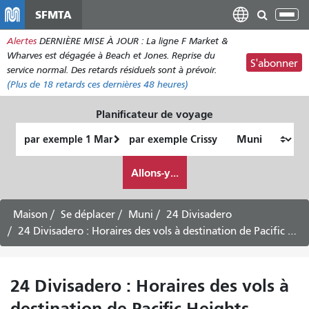
Aller
SFMTA
Bas
au
la
Alertes
DERNIÈRE MISE À JOUR : La ligne F Market &
contenu
nav
Wharves est dégagée à Beach et Jones. Reprise du
principal
S'abonner
service normal. Des retards résiduels sont à prévoir.
(Plus de
18 retards
ces dernières 48 heures)
Planificateur de voyage
Lieu
Lieu
de
final
Comment
départ
Allons-y...
je
veux
voyager
Maison
Se déplacer
Muni
24 Divisadero
24 Divisadero : Horaires des vols à destination de Pacific Heights -
24 Divisadero : Horaires des vols à
destination de Pacific Heights -