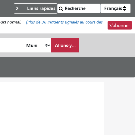
Liens rapides
Français
cours normal.
(Plus de
36
incidents signalés au cours des
S'abonner
Allons-y...