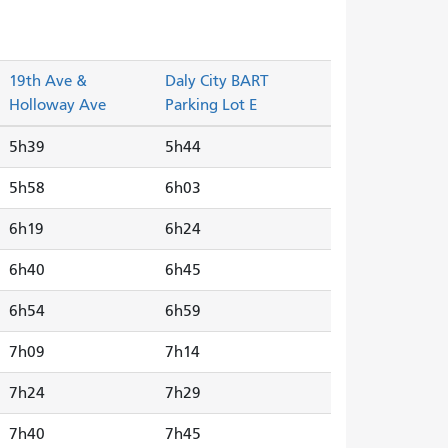
19th Ave &
Daly City BART
Holloway Ave
Parking Lot E
5h39
5h44
5h58
6h03
6h19
6h24
6h40
6h45
6h54
6h59
7h09
7h14
7h24
7h29
7h40
7h45