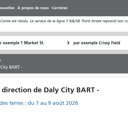
Aller
ouvelles
À propos de nous
Carrières
au
contenu
Conte est résolu. Le service de la ligne T NB/SB Third Street reprend son 
principal
u
Lieu
Comment
final
je
art
veux
e
voyager
 City BART -
 direction de Daly City BART -
des terres : du 7 au 9 août 2026