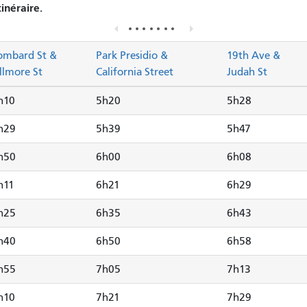
tinéraire.
ombard St &
Park Presidio &
19th Ave &
illmore St
California Street
Judah St
h10
5h20
5h28
h29
5h39
5h47
h50
6h00
6h08
h11
6h21
6h29
h25
6h35
6h43
h40
6h50
6h58
h55
7h05
7h13
h10
7h21
7h29