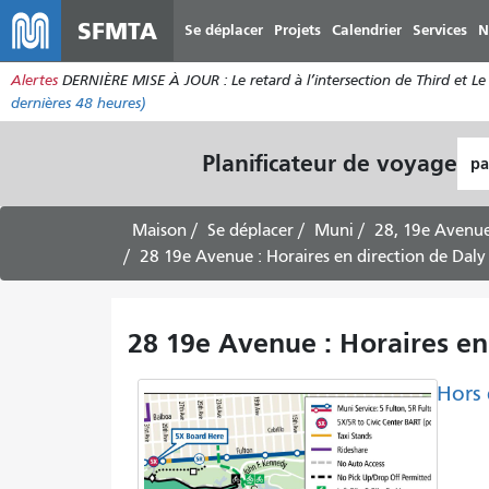
SFMTA
Se déplacer
Projets
Calendrier
Services
N
Alertes
DERNIÈRE MISE À JOUR : Le retard à l’intersection de Third et Le 
dernières 48 heures)
Lie
Planificateur de voyage
de
dép
Maison
Se déplacer
Muni
28, 19e Avenu
28 19e Avenue : Horaires en direction de Daly
28 19e Avenue : Horaires en
Hors 