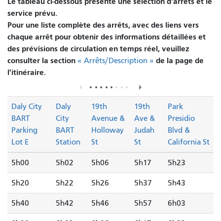
Le tableau ci-dessous présente une sélection d'arrêts et le
service prévu.
Pour une liste complète des arrêts, avec des liens vers
chaque arrêt pour obtenir des informations détaillées et
des prévisions de circulation en temps réel, veuillez
consulter la section
de la page de
« Arrêts/Description »
l'itinéraire.
Daly City
Daly
19th
19th
Park
BART
City
Avenue &
Ave &
Presidio
Parking
BART
Holloway
Judah
Blvd &
Lot E
Station
St
St
California St
5h00
5h02
5h06
5h17
5h23
5h20
5h22
5h26
5h37
5h43
5h40
5h42
5h46
5h57
6h03