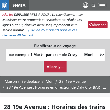
Aller
SFMTA
Bas
au
la
Alertes
DERNIÈRE MISE À JOUR : Le ralentissement sur
contenu
nav
McAllister entre Broderick et Divisadero est résolu. Les
principal
lignes 5 et 5R, dans les deux sens, reprennent leur
S'abonner
service normal.
(Plus de
25
incidents signalés ces
dernières 48 heures)
Planificateur de voyage
Lieu
Lieu
de
final
Comment
départ
Allons-y...
je
veux
voyager
Maison
Se déplacer
Muni
28, 19e Avenue
28 19e Avenue : Horaires en direction de Daly City BART - 6 août 2026
28 19e Avenue : Horaires des trains