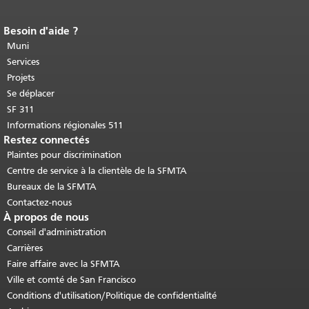
Besoin d'aide ?
Fin du contenu de la page.
Le reste de
cette page se répète sur chaque page.
Muni
Retour au haut du contenu principal
.
Services
Projets
Se déplacer
SF 311
Informations régionales 511
Restez connectés
Plaintes pour discrimination
Centre de service à la clientèle de la SFMTA
Bureaux de la SFMTA
Contactez-nous
À propos de nous
Conseil d'administration
Carrières
Faire affaire avec la SFMTA
Ville et comté de San Francisco
Conditions d'utilisation/Politique de confidentialité