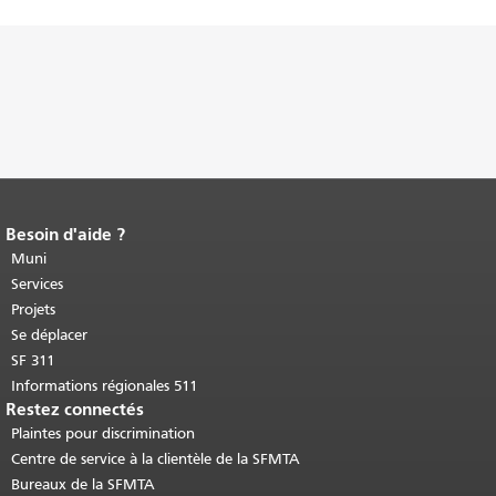
Besoin d'aide ?
Fin du contenu de la page.
Le reste de
cette page se répète sur chaque page.
Muni
Retour au haut du contenu principal
.
Services
Projets
Se déplacer
SF 311
Informations régionales 511
Restez connectés
Plaintes pour discrimination
Centre de service à la clientèle de la SFMTA
Bureaux de la SFMTA