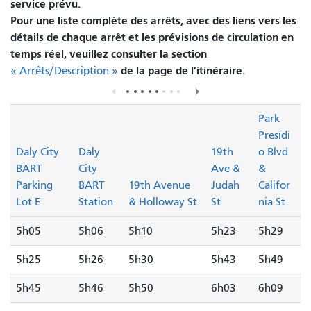
service prévu.
Pour une liste complète des arrêts, avec des liens vers les
détails de chaque arrêt et les prévisions de circulation en
temps réel, veuillez consulter la section
de la page de l'itinéraire.
« Arrêts/Description »
Park
Presidi
Daly City
Daly
19th
o Blvd
BART
City
Ave &
&
Parking
BART
19th Avenue
Judah
Califor
Lot E
Station
& Holloway St
St
nia St
5h05
5h06
5h10
5h23
5h29
5h25
5h26
5h30
5h43
5h49
5h45
5h46
5h50
6h03
6h09