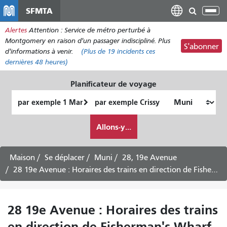
Aller
SFMTA
Bas
au
la
Alertes
Attention : Service de métro perturbé à
contenu
nav
Montgomery en raison d'un passager indiscipliné. Plus
principal
S'abonner
d'informations à venir.
(Plus de
19 incidents
ces
dernières 48 heures)
Planificateur de voyage
Lieu
Lieu
de
final
Comment
départ
Allons-y...
je
veux
voyager
Maison
Se déplacer
Muni
28, 19e Avenue
28 19e Avenue : Horaires des trains en direction de Fisherman's Wharf -
28 19e Avenue : Horaires des trains
en direction de Fisherman's Wharf -