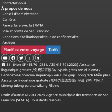
Contactez-nous
À propos de nous
Conseil d'administration
Carrières
Faire affaire avec la SFMTA
Ville et comté de San Francisco
Conditions d'utilisation/Politique de confidentialité
Archives
Planifiez votre voyage
Tarifs



1

☎
311 (Hors SF 415.701.2311; ATS 415.701.2323) Assistance
linguistique gratuite /
免費語言協助
/
Ayuda gratis con el idioma
/
Бесплатная помощь переводчиков
/
Trợ giúp Thông dịch Miễn phí
/
Assistance linguistique gratuite
/
無料の言語支援
/
무료 언어 지원
/
Libreng tulong para sa wikang Filipino
Droits d'auteur © 2013-2025 Agence municipale des transports de San
Francisco (SFMTA). Tous droits réservés.