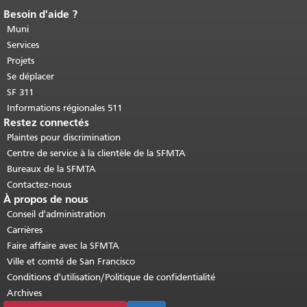
Besoin d'aide ?
Fin du contenu de la page.
Le reste de
cette page se répète sur chaque page.
Muni
Retour au haut du contenu principal
.
Services
Projets
Se déplacer
SF 311
Informations régionales 511
Restez connectés
Plaintes pour discrimination
Centre de service à la clientèle de la SFMTA
Bureaux de la SFMTA
Contactez-nous
À propos de nous
Conseil d'administration
Carrières
Faire affaire avec la SFMTA
Ville et comté de San Francisco
Conditions d'utilisation/Politique de confidentialité
Archives