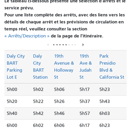
Le tableau ci-dessous présente une sélection d'arrêts et le
service prévu.
Pour une liste complète des arrêts, avec des liens vers les
détails de chaque arrêt et les prévisions de circulation en
temps réel, veuillez consulter la section
de la page de l'itinéraire.
« Arrêts/Description »
Daly City
Daly
19th
19th
Park
BART
City
Avenue &
Ave &
Presidio
Parking
BART
Holloway
Judah
Blvd &
Lot E
Station
St
St
California St
5h00
5h02
5h06
5h17
5h23
5h20
5h22
5h26
5h37
5h43
5h40
5h42
5h46
5h57
6h03
6h00
6h02
6h06
6h17
6h23