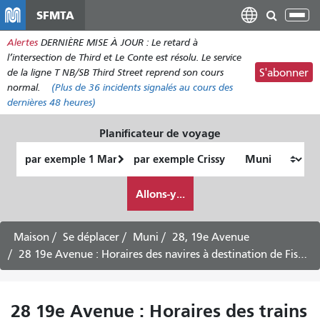
Aller
SFMTA
Bas
au
la
Alertes
DERNIÈRE MISE À JOUR : Le retard à
contenu
nav
l’intersection de Third et Le Conte est résolu. Le service
principal
de la ligne T NB/SB Third Street reprend son cours
S'abonner
normal.
(Plus de
36
incidents signalés au cours des
dernières 48 heures)
Planificateur de voyage
Lieu
Lieu
de
final
Comment
départ
Allons-y...
je
veux
voyager
Maison
Se déplacer
Muni
28, 19e Avenue
28 19e Avenue : Horaires des navires à destination de Fisherman's Wharf - 7 août 2026
28 19e Avenue : Horaires des trains