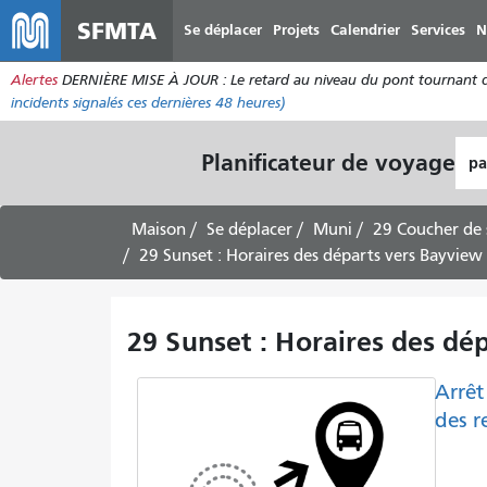
SFMTA
Se déplacer
Projets
Calendrier
Services
N
Alertes
DERNIÈRE MISE À JOUR : Le retard au niveau du pont tournant de 
incidents
signalés ces dernières 48 heures)
Lie
Planificateur de voyage
de
dép
Maison
Se déplacer
Muni
29 Coucher de s
29 Sunset : Horaires des départs vers Bayview 
29 Sunset : Horaires des dé
Arrêt
des r