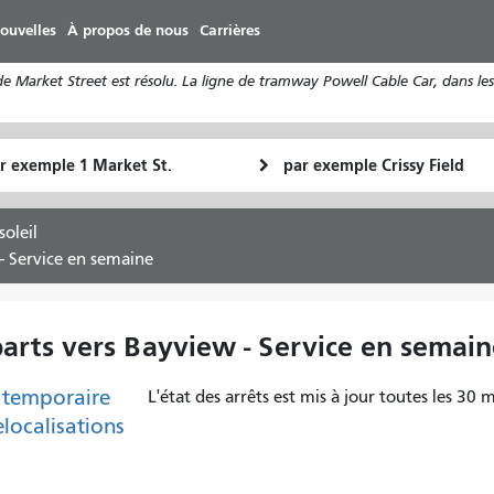
Aller
ouvelles
À propos de nous
Carrières
au
contenu
Market Street est résolu. La ligne de tramway Powell Cable Car, dans les 
principal
u
Lieu
Comment
final
je
art
veux
oleil
voyager
- Service en semaine
parts vers Bayview - Service en semai
 temporaire
L'état des arrêts est mis à jour toutes les 30 m
elocalisations