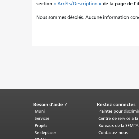
section
de la page de l'i
« Arrêts/Description »
Nous sommes désolés. Aucune information concer
Besoin d'aide ?
Restez connectés
Fin
du
Muni
Plaintes pour discrimi
contenu
Services
Centre de service à la
de
Projets
Bureaux de la SFMTA
la
Se déplacer
Contactez-nous
page.
Le