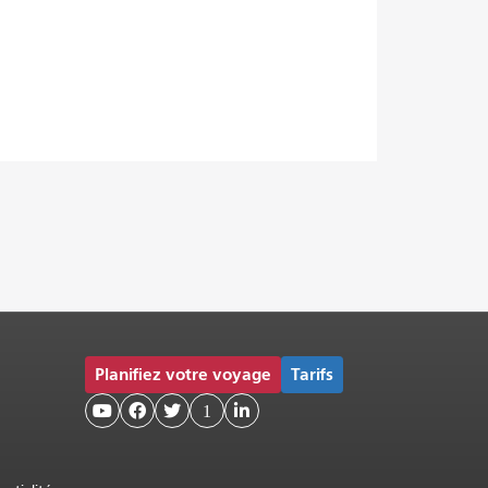
Planifiez votre voyage
Tarifs



1
