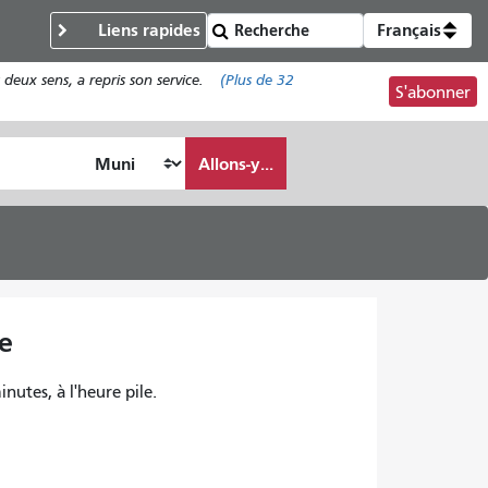
Liens rapides
Français
deux sens, a repris son service.
(Plus de
32
S'abonner
Allons-y...
ne
inutes, à l'heure pile.