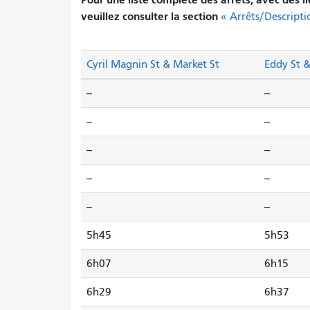
veuillez consulter la section
« Arrêts/Descripti
Cyril Magnin St & Market St
Eddy St 
--
--
--
--
--
--
--
--
--
--
5h45
5h53
6h07
6h15
6h29
6h37