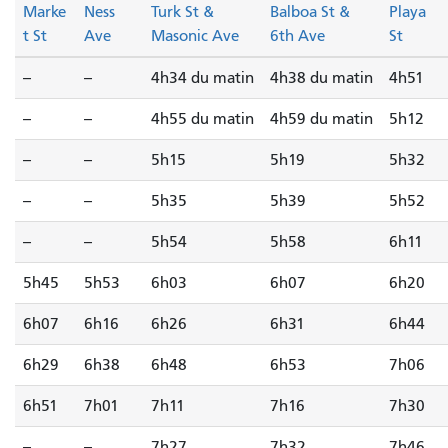
Marke
Ness
Turk St &
Balboa St &
Playa
t St
Ave
Masonic Ave
6th Ave
St
--
--
4h34 du matin
4h38 du matin
4h51
--
--
4h55 du matin
4h59 du matin
5h12
--
--
5h15
5h19
5h32
--
--
5h35
5h39
5h52
--
--
5h54
5h58
6h11
5h45
5h53
6h03
6h07
6h20
6h07
6h16
6h26
6h31
6h44
6h29
6h38
6h48
6h53
7h06
6h51
7h01
7h11
7h16
7h30
--
--
7h27
7h32
7h46