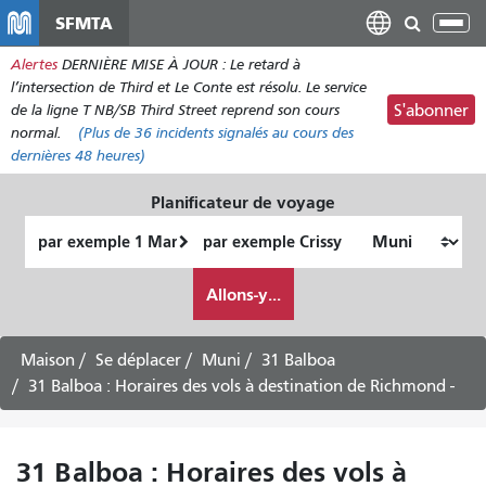
Aller
SFMTA
Bas
au
la
Alertes
DERNIÈRE MISE À JOUR : Le retard à
contenu
nav
l’intersection de Third et Le Conte est résolu. Le service
principal
de la ligne T NB/SB Third Street reprend son cours
S'abonner
normal.
(Plus de
36
incidents signalés au cours des
dernières 48 heures)
Planificateur de voyage
Lieu
Lieu
de
final
Comment
départ
Allons-y...
je
veux
voyager
Maison
Se déplacer
Muni
31 Balboa
31 Balboa : Horaires des vols à destination de Richmond -
31 Balboa : Horaires des vols à