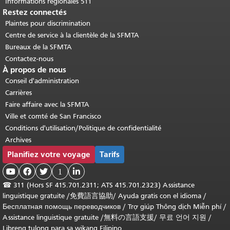
Informations régionales 511
Restez connectés
Plaintes pour discrimination
Centre de service à la clientèle de la SFMTA
Bureaux de la SFMTA
Contactez-nous
À propos de nous
Conseil d'administration
Carrières
Faire affaire avec la SFMTA
Ville et comté de San Francisco
Conditions d'utilisation/Politique de confidentialité
Archives
Planifiez votre voyage
Tarifs



1

☎
311 (Hors SF 415.701.2311; ATS 415.701.2323) Assistance
linguistique gratuite /
免費語言協助
/
Ayuda gratis con el idioma
/
Бесплатная помощь переводчиков
/
Trợ giúp Thông dịch Miễn phí
/
Assistance linguistique gratuite
/
無料の言語支援
/
무료 언어 지원
/
Libreng tulong para sa wikang Filipino