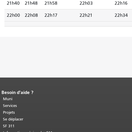
21h40
21h48
21h58
22h03
22h16
22h00
22h08
22h17
22h21
22h34
Besoin d'aide ?
Fin du contenu de la page.
Le reste de
cette page se répète sur chaque page.
Muni
Retour au haut du contenu principal
.
Services
Projets
Se déplacer
SF 311