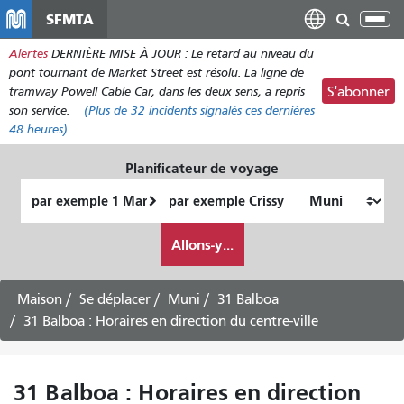
Aller
SFMTA
Bas
au
la
Alertes
DERNIÈRE MISE À JOUR : Le retard au niveau du
contenu
nav
pont tournant de Market Street est résolu. La ligne de
principal
tramway Powell Cable Car, dans les deux sens, a repris
S'abonner
son service.
(Plus de
32 incidents
signalés ces dernières
48 heures)
Planificateur de voyage
Lieu
Lieu
de
final
Comment
départ
Allons-y...
je
veux
voyager
Maison
Se déplacer
Muni
31 Balboa
31 Balboa : Horaires en direction du centre-ville
31 Balboa : Horaires en direction