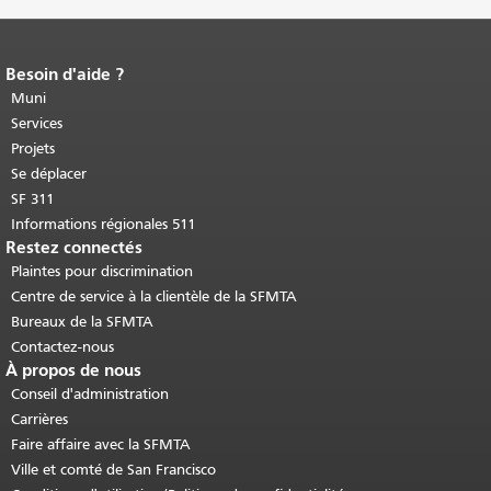
Besoin d'aide ?
Fin du contenu de la page.
Le reste de
cette page se répète sur chaque page.
Muni
Retour au haut du contenu principal
.
Services
Projets
Se déplacer
SF 311
Informations régionales 511
Restez connectés
Plaintes pour discrimination
Centre de service à la clientèle de la SFMTA
Bureaux de la SFMTA
Contactez-nous
À propos de nous
Conseil d'administration
Carrières
Faire affaire avec la SFMTA
Ville et comté de San Francisco