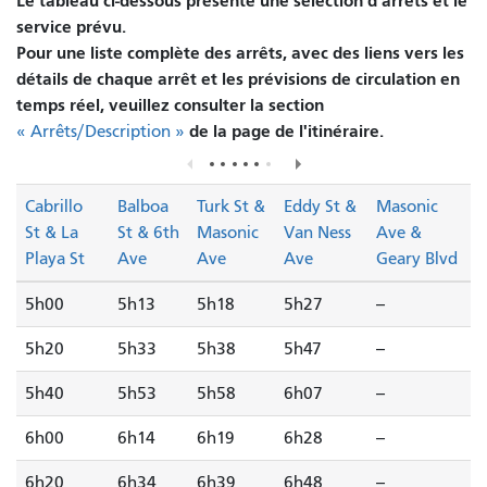
Le tableau ci-dessous présente une sélection d'arrêts et le
service prévu.
Pour une liste complète des arrêts, avec des liens vers les
détails de chaque arrêt et les prévisions de circulation en
temps réel, veuillez consulter la section
de la page de l'itinéraire.
« Arrêts/Description »
Cabrillo
Balboa
Turk St &
Eddy St &
Masonic
St & La
St & 6th
Masonic
Van Ness
Ave &
Playa St
Ave
Ave
Ave
Geary Blvd
5h00
5h13
5h18
5h27
--
5h20
5h33
5h38
5h47
--
5h40
5h53
5h58
6h07
--
6h00
6h14
6h19
6h28
--
6h20
6h34
6h39
6h48
--