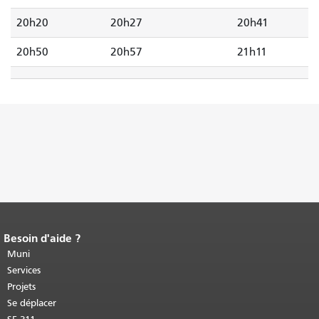
20h20
20h27
20h41
20h50
20h57
21h11
Besoin d'aide ?
Fin du contenu de la page.
Le reste de
cette page se répète sur chaque page.
Muni
Retour au haut du contenu principal
.
Services
Projets
Se déplacer