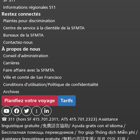
SF 311
Informations régionales 511
Restez connectés
Plaintes pour discrimination
Centre de service à la clientèle de la SFMTA
Bureaux de la SFMTA
Contactez-nous
À propos de nous
Conseil d'administration
Carrières
Faire affaire avec la SFMTA
Ville et comté de San Francisco
Conditions d'utilisation/Politique de confidentialité
Archives
Planifiez votre voyage
Tarifs



1

☎
311 (hors SF 415.701.2311; ATS 415.701.2323) Assistance
linguistique gratuite /
免費語言協助
/
Ayuda gratis con el idioma
/
Бесплатная помощь переводчиков
/
Trợ giúp Thông dịch Miễn phí
/
Assistance linguistique gratuite
/
無料の言語支援
/
무료 언어 지원
/