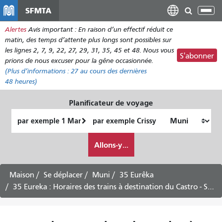
Aller
SFMTA
Bas
au
la
Alertes
Avis important : En raison d’un effectif réduit ce
contenu
nav
matin, des temps d’attente plus longs sont possibles sur
principal
les lignes 2, 7, 9, 22, 27, 29, 31, 35, 45 et 48. Nous vous
S'abonner
prions de nous excuser pour la gêne occasionnée.
(Plus d’informations :
27
au cours des dernières
48 heures)
Planificateur de voyage
Lieu
Lieu
de
final
Comment
départ
Allons-y...
je
veux
voyager
Maison
Se déplacer
Muni
35 Eurêka
35 Eureka : Horaires des trains à destination du Castro - Service du samedi