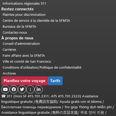
Informations régionales 511
Restez connectés
Plaintes pour discrimination
Centre de service à la clientèle de la SFMTA
Bureaux de la SFMTA
Contactez-nous
À propos de nous
Conseil d'administration
Carrières
Faire affaire avec la SFMTA
Ville et comté de San Francisco
Conditions d'utilisation/Politique de confidentialité
Archives
Planifiez votre voyage
Tarifs



1

☎
311 (Hors SF 415.701.2311; ATS 415.701.2323) Assistance
linguistique gratuite /
免費語言協助
/
Ayuda gratis con el idioma
/
Бесплатная помощь переводчиков
/
Trợ giúp Thông dịch Miễn phí
/
Assistance linguistique gratuite
/
無料の言語支援
/
무료 언어 지원
/