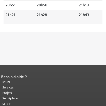
20h51
20h58
21h13
21h21
21h28
21h43
Besoin d'aide ?
Fin du contenu de la page.
Le reste de
cette page se répète sur chaque page.
Muni
Retour au haut du contenu principal
.
Services
Projets
Se déplacer
SF 311