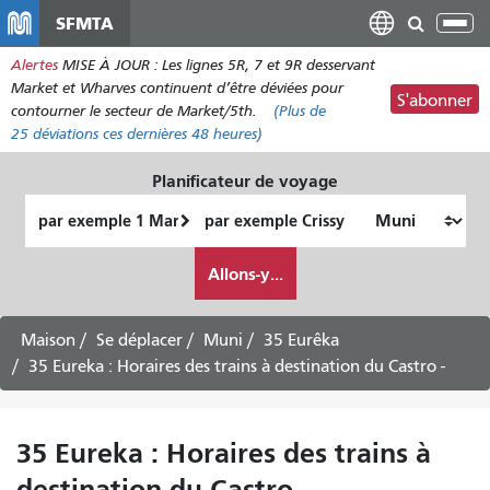
Aller
SFMTA
Bas
au
la
Alertes
MISE À JOUR : Les lignes 5R, 7 et 9R desservant
contenu
nav
Market et Wharves continuent d’être déviées pour
principal
S'abonner
contourner le secteur de Market/5th.
(Plus de
25
déviations ces dernières 48 heures)
Planificateur de voyage
Lieu
Lieu
de
final
Comment
départ
Allons-y...
je
veux
voyager
Maison
Se déplacer
Muni
35 Eurêka
35 Eureka : Horaires des trains à destination du Castro -
35 Eureka : Horaires des trains à
destination du Castro -