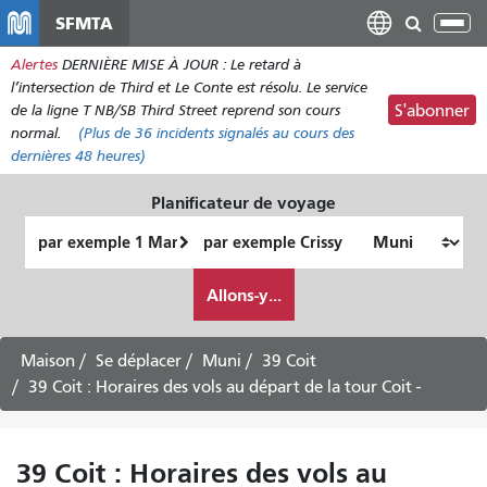
Aller
SFMTA
Bas
au
la
Alertes
DERNIÈRE MISE À JOUR : Le retard à
contenu
nav
l’intersection de Third et Le Conte est résolu. Le service
principal
de la ligne T NB/SB Third Street reprend son cours
S'abonner
normal.
(Plus de
36
incidents signalés au cours des
dernières 48 heures)
Planificateur de voyage
Lieu
Lieu
de
final
Comment
départ
Allons-y...
je
veux
voyager
Maison
Se déplacer
Muni
39 Coit
39 Coit : Horaires des vols au départ de la tour Coit -
39 Coit : Horaires des vols au