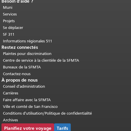
Besoin d'aide ?
Fin du contenu de la page.
Le reste de
cette page se répète sur chaque page.
Muni
Retour au haut du contenu principal
.
Services
Projets
Se déplacer
SF 311
Informations régionales 511
Restez connectés
Plaintes pour discrimination
Centre de service à la clientèle de la SFMTA
Bureaux de la SFMTA
Contactez-nous
À propos de nous
Conseil d'administration
Carrières
Faire affaire avec la SFMTA
Ville et comté de San Francisco
Conditions d'utilisation/Politique de confidentialité
Archives
Planifiez votre voyage
Tarifs