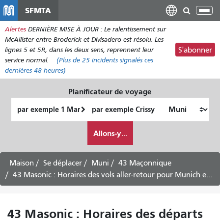
Aller
SFMTA
Bas
au
la
Alertes
DERNIÈRE MISE À JOUR : Le ralentissement sur
contenu
nav
McAllister entre Broderick et Divisadero est résolu. Les
principal
lignes 5 et 5R, dans les deux sens, reprennent leur
S'abonner
service normal.
(Plus de
25
incidents signalés ces
dernières 48 heures)
Planificateur de voyage
Lieu
Lieu
de
final
Comment
départ
Allons-y...
je
veux
voyager
Maison
Se déplacer
Muni
43 Maçonnique
43 Masonic : Horaires des vols aller-retour pour Munich et Genève via le Presidio - 31 juillet 2026
43 Masonic : Horaires des départs