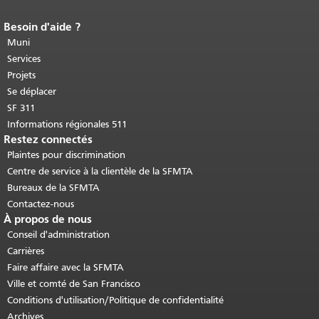
Besoin d'aide ?
Fin du contenu de la page.
Le reste de
cette page se répète sur chaque page.
Muni
Retour au haut du contenu principal
.
Services
Projets
Se déplacer
SF 311
Informations régionales 511
Restez connectés
Plaintes pour discrimination
Centre de service à la clientèle de la SFMTA
Bureaux de la SFMTA
Contactez-nous
À propos de nous
Conseil d'administration
Carrières
Faire affaire avec la SFMTA
Ville et comté de San Francisco
Conditions d'utilisation/Politique de confidentialité
Archives