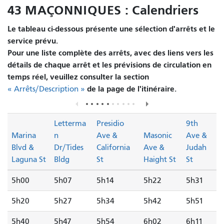
43 MAÇONNIQUES : Calendriers
Le tableau ci-dessous présente une sélection d'arrêts et le
service prévu.
Pour une liste complète des arrêts, avec des liens vers les
détails de chaque arrêt et les prévisions de circulation en
temps réel, veuillez consulter la section
de la page de l'itinéraire.
« Arrêts/Description »
Letterma
Presidio
9th
Marina
n
Ave &
Masonic
Ave &
Blvd &
Dr/Tides
California
Ave &
Judah
Laguna St
Bldg
St
Haight St
St
5h00
5h07
5h14
5h22
5h31
5h20
5h27
5h34
5h42
5h51
5h40
5h47
5h54
6h02
6h11