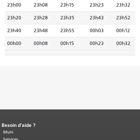
23h00
23h08
23h15
23h23
23h32
23h20
23h28
23h35
23h43
23h52
23h40
23h48
23h55
00h03
00h12
00h00
00h08
00h15
00h23
00h32
Besoin d'aide ?
Fin du contenu de la page.
Le reste de
cette page se répète sur chaque page.
Muni
Retour au haut du contenu principal
.
Services