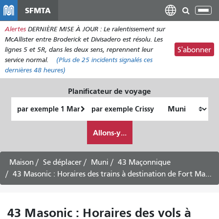
Aller
SFMTA
Bas
au
la
Alertes
DERNIÈRE MISE À JOUR : Le ralentissement sur
contenu
nav
McAllister entre Broderick et Divisadero est résolu. Les
principal
lignes 5 et 5R, dans les deux sens, reprennent leur
S'abonner
service normal.
(Plus de
25
incidents signalés ces
dernières 48 heures)
Planificateur de voyage
Lieu
Lieu
de
final
Comment
départ
Allons-y...
je
veux
voyager
Maison
Se déplacer
Muni
43 Maçonnique
43 Masonic : Horaires des trains à destination de Fort Mason via le Presidio – Service en semaine
43 Masonic : Horaires des vols à