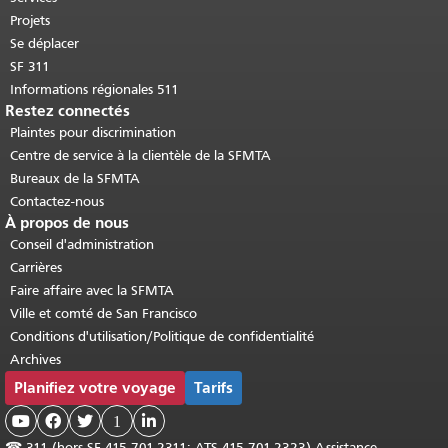
Projets
Se déplacer
SF 311
Informations régionales 511
Restez connectés
Plaintes pour discrimination
Centre de service à la clientèle de la SFMTA
Bureaux de la SFMTA
Contactez-nous
À propos de nous
Conseil d'administration
Carrières
Faire affaire avec la SFMTA
Ville et comté de San Francisco
Conditions d'utilisation/Politique de confidentialité
Archives
Planifiez votre voyage
Tarifs



1

☎
311 (hors SF 415.701.2311; ATS 415.701.2323) Assistance