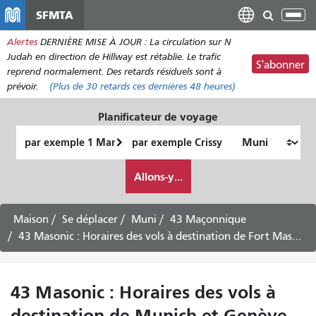
Aller
SFMTA
Bas
au
la
Alertes
DERNIÈRE MISE À JOUR : La circulation sur N
contenu
nav
Judah en direction de Hillway est rétablie. Le trafic
principal
S'abonner
reprend normalement. Des retards résiduels sont à
prévoir.
(Plus de
30 retards
ces dernières 48 heures)
Planificateur de voyage
Lieu
Lieu
de
final
Comment
départ
Allons-y...
je
veux
voyager
Maison
Se déplacer
Muni
43 Maçonnique
43 Masonic : Horaires des vols à destination de Fort Mason via le Presidio - 3 août 2026
43 Masonic : Horaires des vols à
destination de Munich et Genève