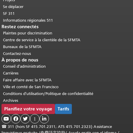
Se déplacer
SF 311
Informations régionales 511
Restez connectés
Plaintes pour discrimination
Centre de service à la clientèle de la SFMTA
Bureaux de la SFMTA
Contactez-nous
À propos de nous
Conseil d'administration
Carrières
Faire affaire avec la SFMTA
Ville et comté de San Francisco
Conditions d'utilisation/Politique de confidentialité
Archives
Planifiez votre voyage
Tarifs



1

☎
311 (hors SF 415.701.2311; ATS 415.701.2323) Assistance
linguistique gratuite /
免費語言協助
/
Ayuda gratis con el idioma
/