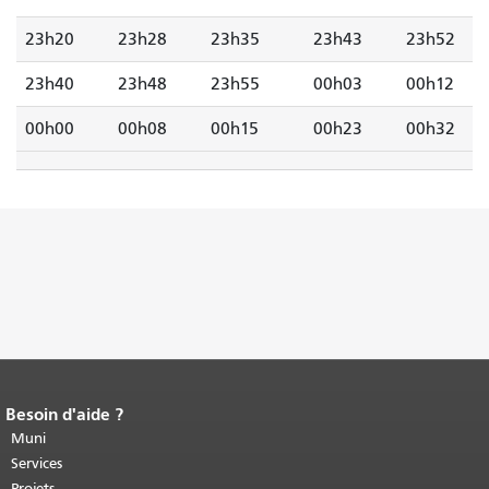
23h20
23h28
23h35
23h43
23h52
23h40
23h48
23h55
00h03
00h12
00h00
00h08
00h15
00h23
00h32
Besoin d'aide ?
Fin du contenu de la page.
Le reste de
cette page se répète sur chaque page.
Muni
Retour au haut du contenu principal
.
Services
Projets