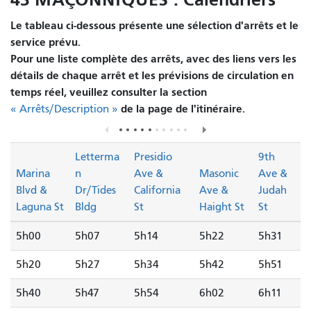
Le tableau ci-dessous présente une sélection d'arrêts et le
service prévu.
Pour une liste complète des arrêts, avec des liens vers les
détails de chaque arrêt et les prévisions de circulation en
temps réel, veuillez consulter la section
de la page de l'itinéraire.
« Arrêts/Description »
Letterma
Presidio
9th
Marina
n
Ave &
Masonic
Ave &
Blvd &
Dr/Tides
California
Ave &
Judah
Laguna St
Bldg
St
Haight St
St
5h00
5h07
5h14
5h22
5h31
5h20
5h27
5h34
5h42
5h51
5h40
5h47
5h54
6h02
6h11