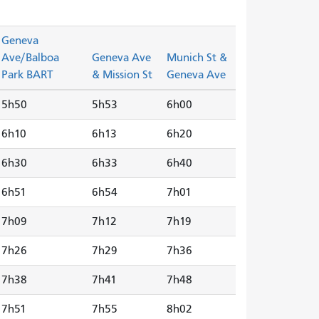
Geneva
Ave/Balboa
Geneva Ave
Munich St &
Park BART
& Mission St
Geneva Ave
5h50
5h53
6h00
6h10
6h13
6h20
6h30
6h33
6h40
6h51
6h54
7h01
7h09
7h12
7h19
7h26
7h29
7h36
7h38
7h41
7h48
7h51
7h55
8h02