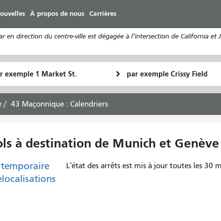
Aller
ouvelles
À propos de nous
Carrières
au
contenu
n direction du centre-ville est dégagée à l’intersection de California et J
principal
u
Lieu
Comment
final
je
art
veux
e
43 Maçonnique : Calendriers
voyager
ls à destination de Munich et Genève v
 temporaire
L'état des arrêts est mis à jour toutes les 30 m
elocalisations