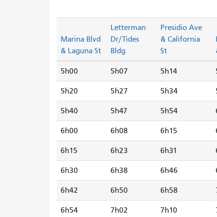
Letterman
Presidio Ave
Marina Blvd
Dr/Tides
& California
& Laguna St
Bldg
St
5h00
5h07
5h14
5h20
5h27
5h34
5h40
5h47
5h54
6h00
6h08
6h15
6h15
6h23
6h31
6h30
6h38
6h46
6h42
6h50
6h58
6h54
7h02
7h10