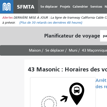
SFMTA
Se déplacer
Projets
Calendrier
Services
N
Alertes
DERNIÈRE MISE À JOUR : La ligne de tramway California Cable Car e
à prévoir.
(Plus de
30
retards ces dernières 48 heures)
Lie
Planificateur de voyage
de
dép
Maison
Se déplacer
Muni
43 Maçonniqu
43 Masonic : Horaires des vo
Arrêt
des r