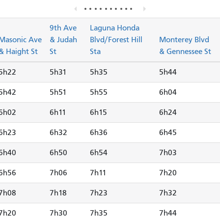
9th Ave
Laguna Honda
Masonic Ave
& Judah
Blvd/Forest Hill
Monterey Blvd
& Haight St
St
Sta
& Gennessee St
5h22
5h31
5h35
5h44
5h42
5h51
5h55
6h04
6h02
6h11
6h15
6h24
6h23
6h32
6h36
6h45
6h40
6h50
6h54
7h03
6h56
7h06
7h11
7h20
7h08
7h18
7h23
7h32
7h20
7h30
7h35
7h44