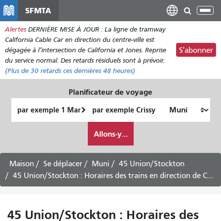
Aller
SFMTA
Bas
au
la
Alertes
DERNIÈRE MISE À JOUR : La ligne de tramway
contenu
nav
California Cable Car en direction du centre-ville est
principal
dégagée à l’intersection de California et Jones. Reprise
S'abonner
du service normal. Des retards résiduels sont à prévoir.
(Plus de
30
retards ces dernières 48 heures)
Planificateur de voyage
Lieu
Lieu
de
final
Comment
départ
Allons-y...
je
veux
voyager
Maison
Se déplacer
Muni
45 Union/Stockton
45 Union/Stockton : Horaires des trains en direction de Caltrain via le centre-ville
45 Union/Stockton : Horaires des