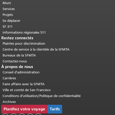
cette page se répète sur chaque page.
Muni
Retour au haut du contenu principal
.
Services
Projets
Se déplacer
SF 311
Informations régionales 511
Restez connectés
Plaintes pour discrimination
Centre de service à la clientèle de la SFMTA
Bureaux de la SFMTA
Contactez-nous
À propos de nous
Conseil d'administration
Carrières
Faire affaire avec la SFMTA
Ville et comté de San Francisco
Conditions d'utilisation/Politique de confidentialité
Archives
Planifiez votre voyage
Tarifs