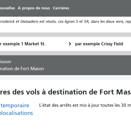
Aller
ouvelles
À propos de nous
Carrières
au
contenu
derick et Divisadero est résolu. Les lignes 5 et 5R, dans les deux sens, re
principal
u
Lieu
Comment
final
je
art
veux
ission
voyager
tination de Fort Mason
res des vols à destination de Fort Ma
 temporaire
L'état des arrêts est mis à jour toutes les 30 m
elocalisations