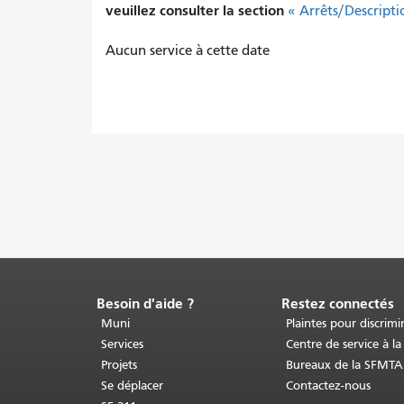
veuillez consulter la section
« Arrêts/Descripti
Aucun service à cette date
Besoin d'aide ?
Restez connectés
Fin
du
Muni
Plaintes pour discrimi
contenu
Services
Centre de service à la
de
Projets
Bureaux de la SFMTA
la
Se déplacer
Contactez-nous
page.
Le