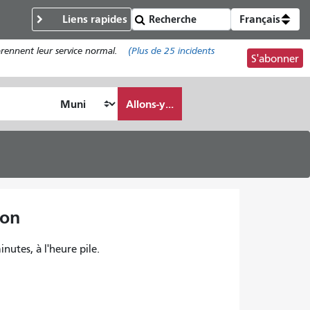
Liens rapides
Français
prennent leur service normal.
(Plus de
25
incidents
S'abonner
Allons-y...
son
inutes, à l'heure pile.