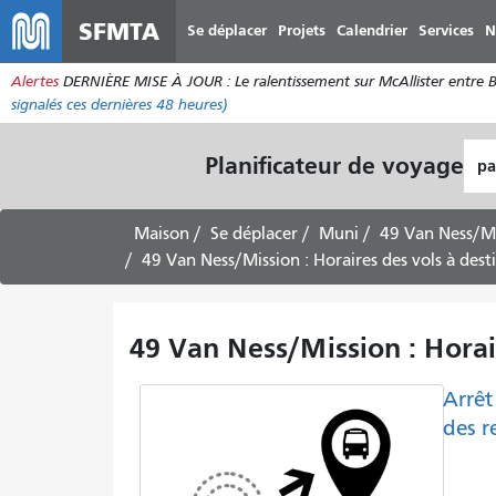
SFMTA
Se déplacer
Projets
Calendrier
Services
N
Alertes
DERNIÈRE MISE À JOUR : Le ralentissement sur McAllister entre Bro
signalés ces dernières 48 heures)
Lie
Planificateur de voyage
de
dép
Maison
Se déplacer
Muni
49 Van Ness/M
49 Van Ness/Mission : Horaires des vols à des
49 Van Ness/Mission : Horai
Arrêt
des r