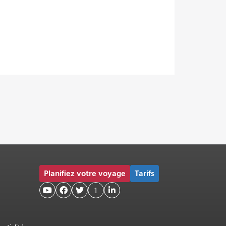
Planifiez votre voyage
Tarifs



1
