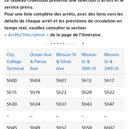
Le tableau ci-dessous présente une sélection d'arrêts et le
service prévu.
Pour une liste complète des arrêts, avec des liens vers les
détails de chaque arrêt et les prévisions de circulation en
temps réel, veuillez consulter la section
de la page de l'itinéraire.
« Arrêts/Description »
City
Ocean Ave
Mission St
Mission
Mission
College
& Persia
& Silver
St &
St &
Terminal
Ave
Ave
30th St
24th St
5h00
5h04
5h07
5h13
5h17
5h15
5h19
5h22
5h28
5h32
5h30
5h34
5h37
5h43
5h47
--
--
--
--
--
5h45
5h49
5h52
5h58
6h02