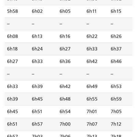
5h58
6h02
6h05
6h11
6h15
--
--
--
--
--
6h08
6h13
6h16
6h22
6h26
6h18
6h24
6h27
6h33
6h37
6h27
6h33
6h36
6h42
6h46
--
--
--
--
--
6h33
6h39
6h42
6h49
6h53
6h39
6h45
6h48
6h55
6h59
6h45
6h51
6h54
7h01
7h05
6h51
6h57
7h00
7h07
7h12
6h57
7h03
7h06
7h13
7h18