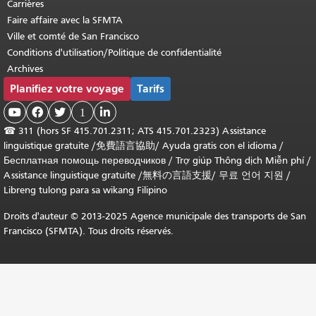
Carrières
Faire affaire avec la SFMTA
Ville et comté de San Francisco
Conditions d'utilisation/Politique de confidentialité
Archives
Planifiez votre voyage
Tarifs



1

☎
311 (hors SF 415.701.2311; ATS 415.701.2323) Assistance
linguistique gratuite /
免費語言協助
/
Ayuda gratis con el idioma
/
Бесплатная помощь переводчиков
/
Trợ giúp Thông dịch Miễn phí
/
Assistance linguistique gratuite
/
無料の言語支援
/
무료 언어 지원
/
Libreng tulong para sa wikang Filipino
Droits d'auteur © 2013-2025 Agence municipale des transports de San
Francisco (SFMTA). Tous droits réservés.