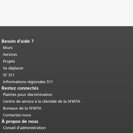
Besoin d'aide ?
Fin du contenu de la page.
Le reste de
cette page se répète sur chaque page.
Muni
Retour au haut du contenu principal
.
Services
Projets
Se déplacer
SF 311
Informations régionales 511
Restez connectés
Plaintes pour discrimination
Centre de service à la clientèle de la SFMTA
Bureaux de la SFMTA
Contactez-nous
À propos de nous
Conseil d'administration