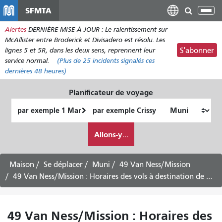
Aller
SFMTA
Bas
au
la
Alertes
DERNIÈRE MISE À JOUR : Le ralentissement sur
contenu
nav
McAllister entre Broderick et Divisadero est résolu. Les
principal
lignes 5 et 5R, dans les deux sens, reprennent leur
S'abonner
service normal.
(Plus de
25
incidents signalés ces
dernières 48 heures)
Planificateur de voyage
Lieu
Lieu
de
final
Comment
départ
Allons-y...
je
veux
voyager
Maison
Se déplacer
Muni
49 Van Ness/Mission
49 Van Ness/Mission : Horaires des vols à destination de Fort Mason -
49 Van Ness/Mission : Horaires des