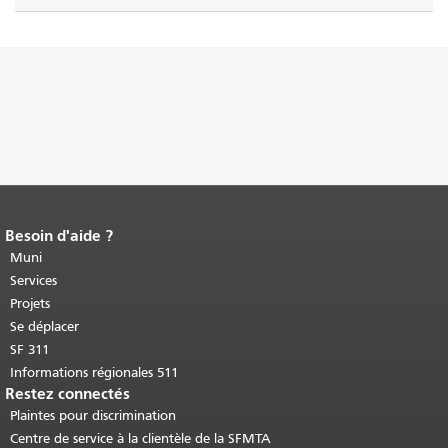
Besoin d'aide ?
Fin du contenu de la page.
Le reste de
cette page se répète sur chaque page.
Muni
Retour au haut du contenu principal
.
Services
Projets
Se déplacer
SF 311
Informations régionales 511
Restez connectés
Plaintes pour discrimination
Centre de service à la clientèle de la SFMTA