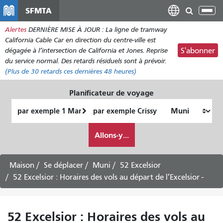
Aller
SFMTA
Bas
au
la
Alertes
DERNIÈRE MISE À JOUR : La ligne de tramway
contenu
nav
California Cable Car en direction du centre-ville est
principal
dégagée à l’intersection de California et Jones. Reprise
S'abonner
du service normal. Des retards résiduels sont à prévoir.
(Plus de
30
retards ces dernières 48 heures)
Planificateur de voyage
Lieu
Lieu
de
final
Comment
départ
Allons-y...
je
veux
voyager
Maison
Se déplacer
Muni
52 Excelsior
52 Excelsior : Horaires des vols au départ de l’Excelsior -
52 Excelsior : Horaires des vols au