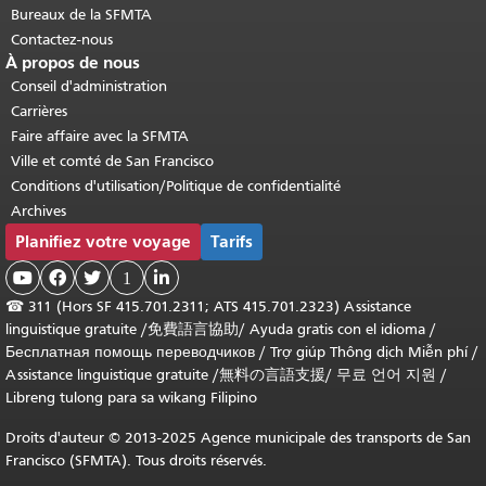
Bureaux de la SFMTA
Contactez-nous
À propos de nous
Conseil d'administration
Carrières
Faire affaire avec la SFMTA
Ville et comté de San Francisco
Conditions d'utilisation/Politique de confidentialité
Archives
Planifiez votre voyage
Tarifs



1

☎
311 (Hors SF 415.701.2311; ATS 415.701.2323) Assistance
linguistique gratuite /
免費語言協助
/
Ayuda gratis con el idioma
/
Бесплатная помощь переводчиков
/
Trợ giúp Thông dịch Miễn phí
/
Assistance linguistique gratuite
/
無料の言語支援
/
무료 언어 지원
/
Libreng tulong para sa wikang Filipino
Droits d'auteur © 2013-2025 Agence municipale des transports de San
Francisco (SFMTA). Tous droits réservés.