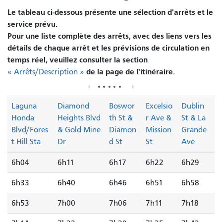
Le tableau ci-dessous présente une sélection d'arrêts et le
service prévu.
Pour une liste complète des arrêts, avec des liens vers les
détails de chaque arrêt et les prévisions de circulation en
temps réel, veuillez consulter la section
de la page de l'itinéraire.
« Arrêts/Description »
Laguna
Diamond
Boswor
Excelsio
Dublin
Honda
Heights Blvd
th St &
r Ave &
St & La
Blvd/Fores
& Gold Mine
Diamon
Mission
Grande
t Hill Sta
Dr
d St
St
Ave
6h04
6h11
6h17
6h22
6h29
6h33
6h40
6h46
6h51
6h58
6h53
7h00
7h06
7h11
7h18