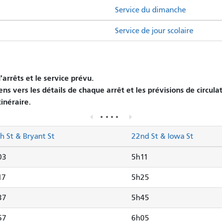
Service du dimanche
Service de jour scolaire
arrêts et le service prévu.
ens vers les détails de chaque arrêt et les prévisions de circula
tinéraire.
h St & Bryant St
22nd St & Iowa St
03
5h11
17
5h25
37
5h45
57
6h05