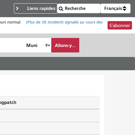
Liens rapides
Français
cours normal.
(Plus de
36
incidents signalés au cours des
S'abonner
Allons-y...
ogpatch