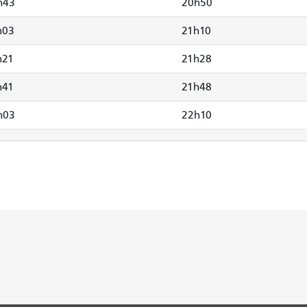
h43
20h50
h03
21h10
h21
21h28
h41
21h48
h03
22h10