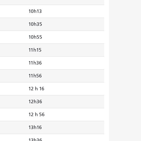
10h13
10h35
10h55
11h15
11h36
11h56
12 h 16
12h36
12 h 56
13h16
13h36