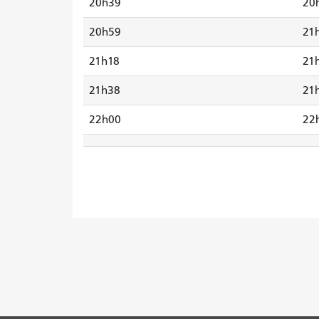
20h39
20
20h59
21
21h18
21
21h38
21
22h00
22