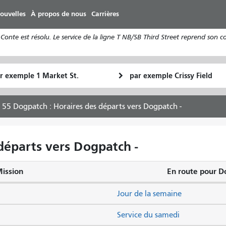
Aller
ouvelles
À propos de nous
Carrières
au
contenu
Conte est résolu. Le service de la ligne T NB/SB Third Street reprend son 
principal
u
Lieu
Comment
final
je
art
veux
55 Dogpatch : Horaires des départs vers Dogpatch -
voyager
départs vers Dogpatch -
Mission
En route pour D
Jour de la semaine
Service du samedi