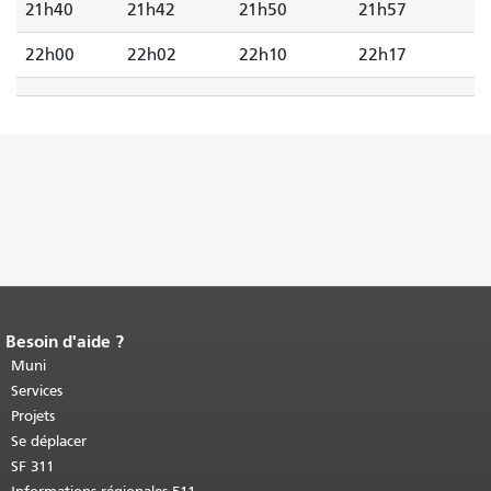
21h40
21h42
21h50
21h57
22h00
22h02
22h10
22h17
Besoin d'aide ?
Fin du contenu de la page.
Le reste de
cette page se répète sur chaque page.
Muni
Retour au haut du contenu principal
.
Services
Projets
Se déplacer
SF 311