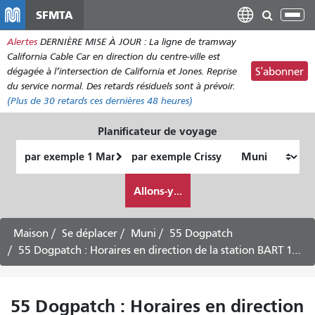
Aller
SFMTA
Bas
au
la
Alertes
DERNIÈRE MISE À JOUR : La ligne de tramway
contenu
nav
California Cable Car en direction du centre-ville est
principal
dégagée à l’intersection de California et Jones. Reprise
S'abonner
du service normal. Des retards résiduels sont à prévoir.
(Plus de
30
retards ces dernières 48 heures)
Planificateur de voyage
Lieu
Lieu
de
final
Comment
départ
Allons-y...
je
veux
voyager
Maison
Se déplacer
Muni
55 Dogpatch
55 Dogpatch : Horaires en direction de la station BART 16th Street/Mission -
55 Dogpatch : Horaires en direction