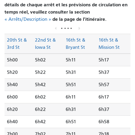
détails de chaque arrêt et les prévisions de circulation en
temps réel, veuillez consulter la section
de la page de l'itinéraire.
« Arrêts/Description »
20th St &
22nd St &
16th St &
16th St &
3rd St
Iowa St
Bryant St
Mission St
5h00
5h02
5h11
5h17
5h20
5h22
5h31
5h37
5h40
5h42
5h51
5h57
6h00
6h02
6h11
6h17
6h20
6h22
6h31
6h37
6h40
6h42
6h51
6h58
7h00
7h02
7h11
7h18