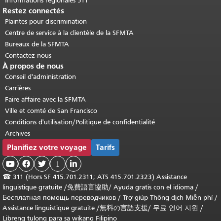
Informations régionales 511
Restez connectés
Plaintes pour discrimination
Centre de service à la clientèle de la SFMTA
Bureaux de la SFMTA
Contactez-nous
À propos de nous
Conseil d'administration
Carrières
Faire affaire avec la SFMTA
Ville et comté de San Francisco
Conditions d'utilisation/Politique de confidentialité
Archives
Planifiez votre voyage
Tarifs



1

☎
311 (Hors SF 415.701.2311; ATS 415.701.2323) Assistance
linguistique gratuite /
免費語言協助
/
Ayuda gratis con el idioma
/
Бесплатная помощь переводчиков
/
Trợ giúp Thông dịch Miễn phí
/
Assistance linguistique gratuite
/
無料の言語支援
/
무료 언어 지원
/
Libreng tulong para sa wikang Filipino