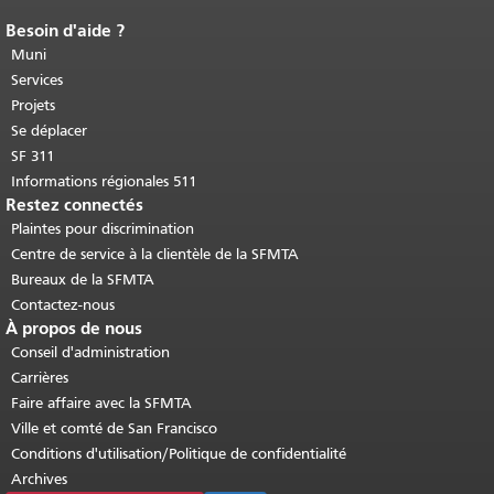
Besoin d'aide ?
Fin du contenu de la page.
Le reste de
cette page se répète sur chaque page.
Muni
Retour au haut du contenu principal
.
Services
Projets
Se déplacer
SF 311
Informations régionales 511
Restez connectés
Plaintes pour discrimination
Centre de service à la clientèle de la SFMTA
Bureaux de la SFMTA
Contactez-nous
À propos de nous
Conseil d'administration
Carrières
Faire affaire avec la SFMTA
Ville et comté de San Francisco
Conditions d'utilisation/Politique de confidentialité
Archives