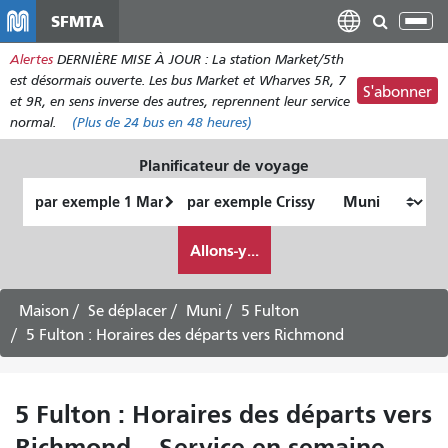
Aller
SFMTA
Bas
au
la
Alertes
DERNIÈRE MISE À JOUR : La station Market/5th
contenu
nav
est désormais ouverte. Les bus Market et Wharves 5R, 7
principal
S'abonner
et 9R, en sens inverse des autres, reprennent leur service
normal.
(Plus de
24 bus
en 48 heures)
Planificateur de voyage
Lieu
Lieu
de
final
Comment
départ
Allons-y...
je
veux
voyager
Maison
Se déplacer
Muni
5 Fulton
5 Fulton : Horaires des départs vers Richmond
5 Fulton : Horaires des départs vers
Richmond – Service en semaine