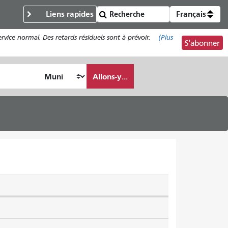
Liens rapides
Français
ce normal. Des retards résiduels sont à prévoir.
(Plus
S'abonner
Allons-y...