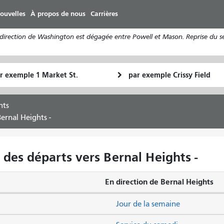
Aller
ouvelles
À propos de nous
Carrières
au
contenu
ection de Washington est dégagée entre Powell et Mason. Reprise du servi
principal
u
Lieu
Comment
final
je
art
veux
hts
voyager
ernal Heights -
 des départs vers Bernal Heights -
En direction de Bernal Heights
Jour de la semaine