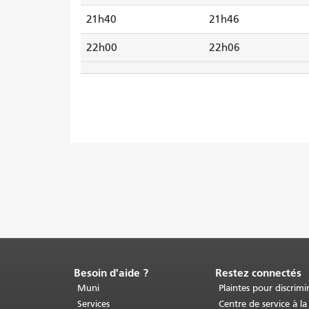
21h40
21h46
22h00
22h06
Besoin d'aide ?
Restez connectés
Fin
du
Muni
Plaintes pour discrimi
contenu
Services
Centre de service à la