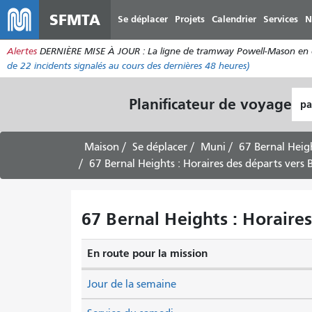
SFMTA
Se déplacer
Projets
Calendrier
Services
N
Alertes
DERNIÈRE MISE À JOUR : La ligne de tramway Powell-Mason en dir
de
22 incidents
signalés au cours des dernières 48 heures)
Lie
Planificateur de voyage
de
dép
Maison
Se déplacer
Muni
67 Bernal Heig
67 Bernal Heights : Horaires des départs vers B
67 Bernal Heights : Horaires
En route pour la mission
Jour de la semaine