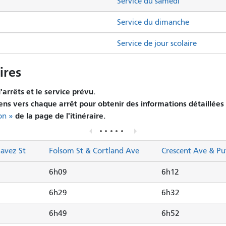
Service du samedi
Service du dimanche
Service de jour scolaire
ires
arrêts et le service prévu.
iens vers chaque arrêt pour obtenir des informations détaillées 
de la page de l'itinéraire.
on »
havez St
Folsom St & Cortland Ave
Crescent Ave & P
6h09
6h12
6h29
6h32
6h49
6h52