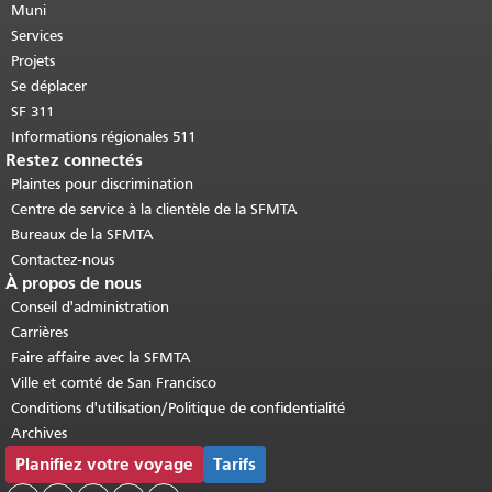
cette page se répète sur chaque page.
Muni
Retour au haut du contenu principal
.
Services
Projets
Se déplacer
SF 311
Informations régionales 511
Restez connectés
Plaintes pour discrimination
Centre de service à la clientèle de la SFMTA
Bureaux de la SFMTA
Contactez-nous
À propos de nous
Conseil d'administration
Carrières
Faire affaire avec la SFMTA
Ville et comté de San Francisco
Conditions d'utilisation/Politique de confidentialité
Archives
Planifiez votre voyage
Tarifs