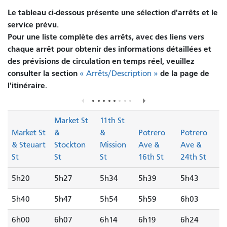
Le tableau ci-dessous présente une sélection d'arrêts et le
service prévu.
Pour une liste complète des arrêts, avec des liens vers
chaque arrêt pour obtenir des informations détaillées et
des prévisions de circulation en temps réel, veuillez
consulter la section
de la page de
« Arrêts/Description »
l'itinéraire.
Market St
11th St
Market St
&
&
Potrero
Potrero
& Steuart
Stockton
Mission
Ave &
Ave &
St
St
St
16th St
24th St
5h20
5h27
5h34
5h39
5h43
5h40
5h47
5h54
5h59
6h03
6h00
6h07
6h14
6h19
6h24