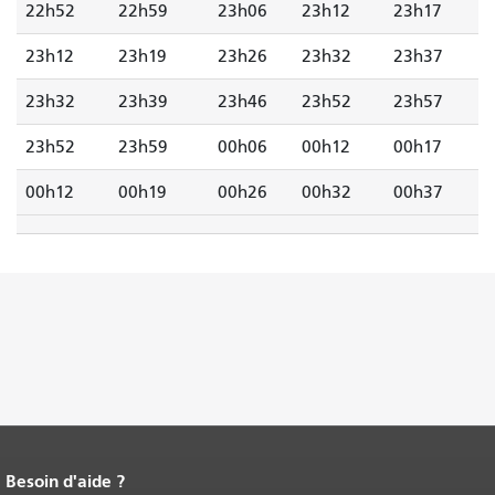
22h52
22h59
23h06
23h12
23h17
23h12
23h19
23h26
23h32
23h37
23h32
23h39
23h46
23h52
23h57
23h52
23h59
00h06
00h12
00h17
00h12
00h19
00h26
00h32
00h37
Besoin d'aide ?
Fin du contenu de la page.
Le reste de