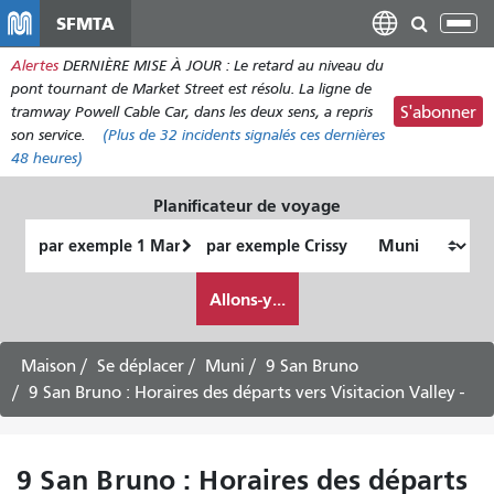
Aller
SFMTA
Bas
au
la
Alertes
DERNIÈRE MISE À JOUR : Le retard au niveau du
contenu
nav
pont tournant de Market Street est résolu. La ligne de
principal
tramway Powell Cable Car, dans les deux sens, a repris
S'abonner
son service.
(Plus de
32 incidents
signalés ces dernières
48 heures)
Planificateur de voyage
Lieu
Lieu
de
final
Comment
départ
Allons-y...
je
veux
voyager
Maison
Se déplacer
Muni
9 San Bruno
9 San Bruno : Horaires des départs vers Visitacion Valley -
9 San Bruno : Horaires des départs