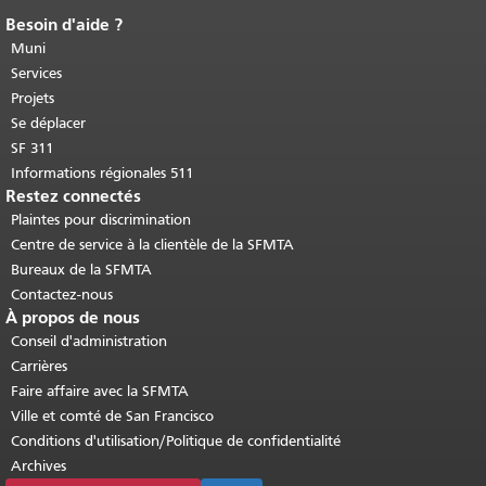
Besoin d'aide ?
Fin du contenu de la page.
Le reste de
cette page se répète sur chaque page.
Muni
Retour au haut du contenu principal
.
Services
Projets
Se déplacer
SF 311
Informations régionales 511
Restez connectés
Plaintes pour discrimination
Centre de service à la clientèle de la SFMTA
Bureaux de la SFMTA
Contactez-nous
À propos de nous
Conseil d'administration
Carrières
Faire affaire avec la SFMTA
Ville et comté de San Francisco
Conditions d'utilisation/Politique de confidentialité
Archives