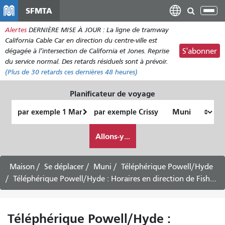
Aller
SFMTA
Bas
au
la
Alertes
DERNIÈRE MISE À JOUR : La ligne de tramway
contenu
nav
California Cable Car en direction du centre-ville est
principal
dégagée à l’intersection de California et Jones. Reprise
S'abonner
du service normal. Des retards résiduels sont à prévoir.
(Plus de
30
retards ces dernières 48 heures)
Planificateur de voyage
Lieu
Lieu
de
final
Comment
départ
Allons-y...
je
veux
voyager
Maison
Se déplacer
Muni
Téléphérique Powell/Hyde
Téléphérique Powell/Hyde : Horaires en direction de Fisherman's Wharf
Téléphérique Powell/Hyde :