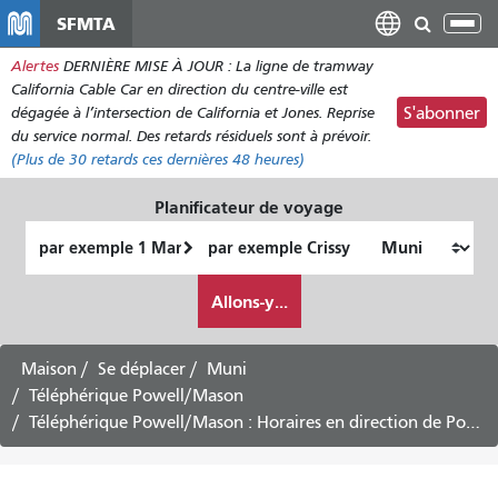
Aller
SFMTA
Bas
au
la
Alertes
DERNIÈRE MISE À JOUR : La ligne de tramway
contenu
nav
California Cable Car en direction du centre-ville est
principal
dégagée à l’intersection de California et Jones. Reprise
S'abonner
du service normal. Des retards résiduels sont à prévoir.
(Plus de
30
retards ces dernières 48 heures)
Planificateur de voyage
Lieu
Lieu
de
final
Comment
départ
Allons-y...
je
veux
voyager
Maison
Se déplacer
Muni
Téléphérique Powell/Mason
Téléphérique Powell/Mason : Horaires en direction de Powell et Market -