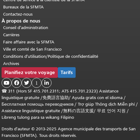
Bureaux de la SFMTA
Contactez-nous
À propos de nous
Conseil d'administration
Carrières
Faire affaire avec la SFMTA
Ville et comté de San Francisco
Conditions d'utilisation/Politique de confidentialité
Archives
Planifiez votre voyage
Tarifs



1

☎
311 (Hors SF 415.701.2311; ATS 415.701.2323) Assistance
linguistique gratuite /
免費語言協助
/
Ayuda gratis con el idioma
/
Бесплатная помощь переводчиков
/
Trợ giúp Thông dịch Miễn phí
/
Assistance linguistique gratuite
/
無料の言語支援
/
무료 언어 지원
/
Libreng tulong para sa wikang Filipino
Droits d'auteur © 2013-2025 Agence municipale des transports de San
Francisco (SFMTA). Tous droits réservés.