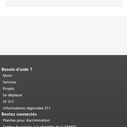
Besoin d'aide ?
Fin du contenu de la page.
Le reste de
cette page se répète sur chaque page.
Muni
Retour au haut du contenu principal
.
Services
Projets
Se déplacer
SF 311
Informations régionales 511
Restez connectés
Plaintes pour discrimination
Centre de service à la clientèle de la SFMTA