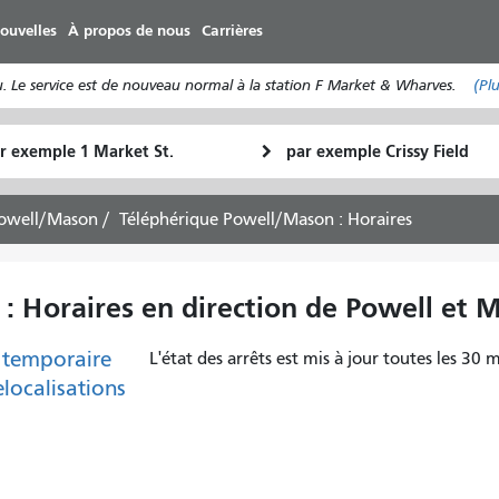
Aller
ouvelles
À propos de nous
Carrières
au
contenu
 Le service est de nouveau normal à la station F Market & Wharves.
(Pl
principal
u
Lieu
Comment
final
je
art
veux
Powell/Mason
Téléphérique Powell/Mason : Horaires
voyager
 Horaires en direction de Powell et M
 temporaire
L'état des arrêts est mis à jour toutes les 30 m
elocalisations