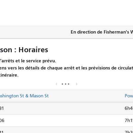
En direction de Fisherman's 
on : Horaires
arrêts et le service prévu.
ens vers les détails de chaque arrêt et les prévisions de circula
tinéraire.
shington St & Mason St
Pow
31
6h4
06
7h1
11
7h2