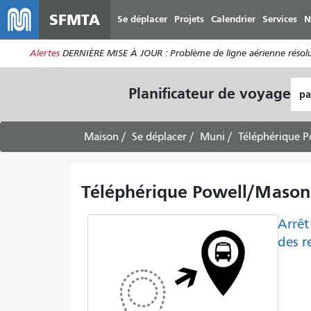
SFMTA
Se déplacer
Projets
Calendrier
Services
N
Alertes
DERNIÈRE MISE À JOUR : Problème de ligne aérienne résolu.
Lie
Planificateur de voyage
de
dép
Maison
Se déplacer
Muni
Téléphérique 
Téléphérique Powell/Mason :
Arrêt
des r