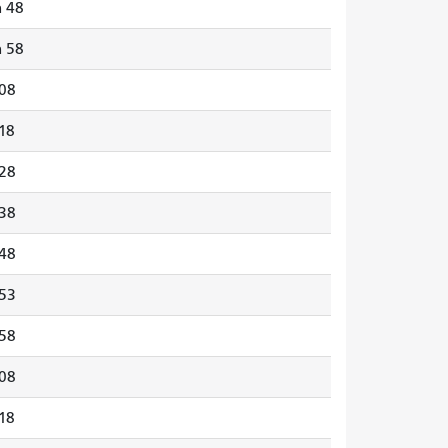
h 48
h 58
08
18
28
38
48
53
58
08
18