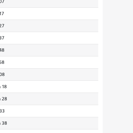
07
17
27
37
48
58
08
h 18
h 28
33
h 38