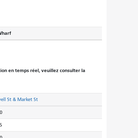
Wharf
tion en temps réel, veuillez consulter la
ell St & Market St
0
5
0