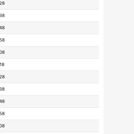
28
38
48
58
08
18
28
38
48
58
08