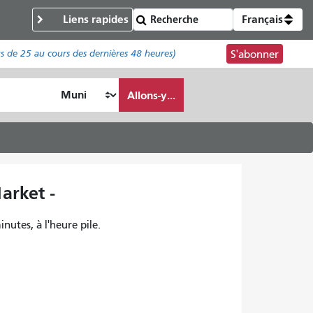
Liens rapides
Français
us de
25
au cours des dernières 48 heures)
S'abonner
Allons-y...
arket -
inutes, à l'heure pile.