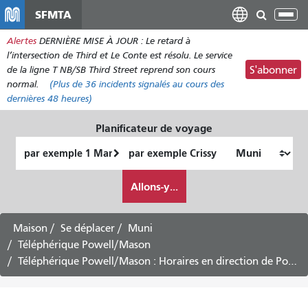
Aller
SFMTA
Bas
au
la
Alertes
DERNIÈRE MISE À JOUR : Le retard à
contenu
nav
l’intersection de Third et Le Conte est résolu. Le service
principal
de la ligne T NB/SB Third Street reprend son cours
S'abonner
normal.
(Plus de
36
incidents signalés au cours des
dernières 48 heures)
Planificateur de voyage
Lieu
Lieu
de
final
Comment
départ
Allons-y...
je
veux
voyager
Maison
Se déplacer
Muni
Téléphérique Powell/Mason
Téléphérique Powell/Mason : Horaires en direction de Powell et Market