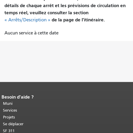
détails de chaque arrêt et les prévisions de circulation en
temps réel, veuillez consulter la section
de la page de l'itinéraire.
« Arrêts/Description »
Aucun service à cette date
Besoin d'aide ?
Fin du contenu de la page.
Le reste de
cette page se répète sur chaque page.
Muni
Retour au haut du contenu principal
.
Services
Projets
Se déplacer
SF 311