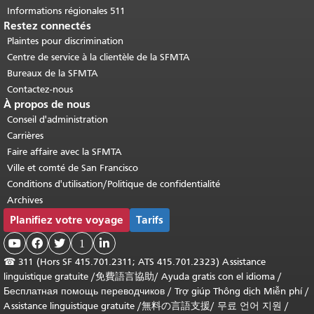
Informations régionales 511
Restez connectés
Plaintes pour discrimination
Centre de service à la clientèle de la SFMTA
Bureaux de la SFMTA
Contactez-nous
À propos de nous
Conseil d'administration
Carrières
Faire affaire avec la SFMTA
Ville et comté de San Francisco
Conditions d'utilisation/Politique de confidentialité
Archives
Planifiez votre voyage
Tarifs



1

☎
311 (Hors SF 415.701.2311; ATS 415.701.2323) Assistance
linguistique gratuite /
免費語言協助
/
Ayuda gratis con el idioma
/
Бесплатная помощь переводчиков
/
Trợ giúp Thông dịch Miễn phí
/
Assistance linguistique gratuite
/
無料の言語支援
/
무료 언어 지원
/