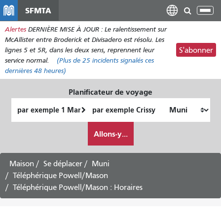
Aller
SFMTA
Bas
au
la
Alertes
DERNIÈRE MISE À JOUR : Le ralentissement sur
contenu
nav
McAllister entre Broderick et Divisadero est résolu. Les
principal
lignes 5 et 5R, dans les deux sens, reprennent leur
S'abonner
service normal.
(Plus de
25
incidents signalés ces
dernières 48 heures)
Planificateur de voyage
Lieu
Lieu
de
final
Comment
départ
Allons-y...
je
veux
voyager
Maison
Se déplacer
Muni
Téléphérique Powell/Mason
Téléphérique Powell/Mason : Horaires