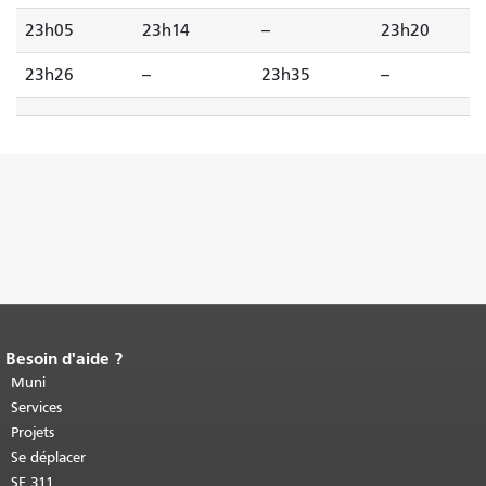
23h05
23h14
--
23h20
23h26
--
23h35
--
Besoin d'aide ?
Fin du contenu de la page.
Le reste de
cette page se répète sur chaque page.
Muni
Retour au haut du contenu principal
.
Services
Projets
Se déplacer
SF 311