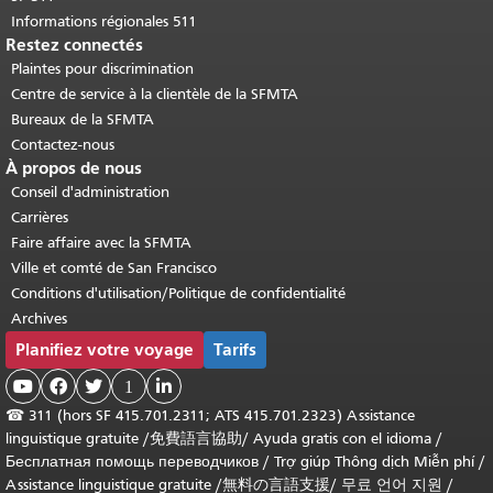
Informations régionales 511
Restez connectés
Plaintes pour discrimination
Centre de service à la clientèle de la SFMTA
Bureaux de la SFMTA
Contactez-nous
À propos de nous
Conseil d'administration
Carrières
Faire affaire avec la SFMTA
Ville et comté de San Francisco
Conditions d'utilisation/Politique de confidentialité
Archives
Planifiez votre voyage
Tarifs



1

☎
311 (hors SF 415.701.2311; ATS 415.701.2323) Assistance
linguistique gratuite /
免費語言協助
/
Ayuda gratis con el idioma
/
Бесплатная помощь переводчиков
/
Trợ giúp Thông dịch Miễn phí
/
Assistance linguistique gratuite
/
無料の言語支援
/
무료 언어 지원
/